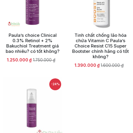
Paula’s choice Clinical
Tinh chất chống lão hóa
0.3% Retinol + 2%
chứa Vitamin C Paula’s
Bakuchiol Treatment giá
Choice Resist C15 Super
bao nhiêu? có tốt không?
Bootster chính hãng có tốt
không?
Giá
Giá
1.250.000
₫
1.750.000
₫
Giá
Giá
1.390.000
₫
1.600.000
₫
gốc
hiện
gốc
hiện
là:
tại
là:
tại
1.750.000 ₫.
là:
1.600.000 ₫.
là:
1.250.000 ₫.
-24%
1.390.000 ₫.