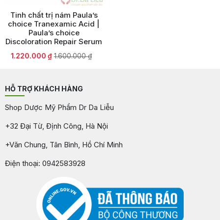
Tinh chất trị nám Paula’s
choice Tranexamic Acid |
Paula’s choice
Discoloration Repair Serum
Giá
Giá
1.220.000
₫
1.600.000
₫
gốc
hiện
là:
tại
1.600.000 ₫.
là:
HỖ TRỢ KHÁCH HÀNG
1.220.000 ₫.
Shop Dược Mỹ Phẩm Dr Da Liễu
+32 Đại Từ, Định Công, Hà Nội
+Văn Chung, Tân Bình, Hồ Chí Minh
Điện thoại: 0942583928