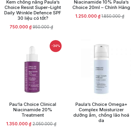
Kem chống nắng Paula’s
Niacinamide 10% Paula’s
Choice Resist Super–Light
Choice 20ml – Chính Hãng
Daily Wrinkle Defence SPF
Giá
Giá
1.250.000
₫
1.850.000
₫
30 liệu có tốt?
gốc
hiện
Giá
Giá
750.000
₫
950.000
₫
là:
tại
gốc
hiện
1.850.000 ₫.
là:
là:
tại
1.250.000 ₫.
950.000 ₫.
là:
-34%
750.000 ₫.
Pau’la Choice Clinical
Paula’s Choice Omega+
Niacinamide 20%
Complex Moisturizer
Treatment
dưỡng ẩm, chống lão hoá
da
Giá
Giá
1.350.000
₫
2.050.000
₫
gốc
hiện