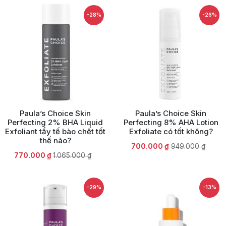
là:
tại
2.050.000 ₫.
là:
-28%
-26%
1.350.000 ₫.
Paula’s Choice Skin
Paula’s Choice Skin
Perfecting 2% BHA Liquid
Perfecting 8% AHA Lotion
Exfoliant tẩy tế bào chết tốt
Exfoliate có tốt không?
thế nào?
Giá
Giá
700.000
₫
949.000
₫
Giá
Giá
770.000
₫
1.065.000
₫
gốc
hiện
gốc
hiện
là:
tại
là:
tại
949.000 ₫.
là:
1.065.000 ₫.
là:
700.000 ₫.
-29%
-13%
770.000 ₫.