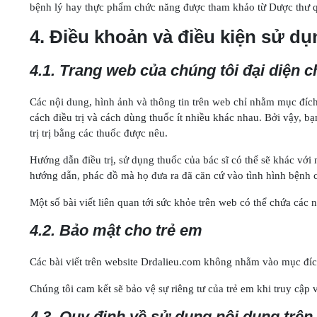
bệnh lý hay thực phẩm chức năng được tham khảo từ Dược thư 
4. Điều khoản và điều kiện sử dụ
4.1. Trang web của chúng tôi đại diện 
Các nội dung, hình ảnh và thông tin trên web chỉ nhằm mục đíc
cách điều trị và cách dùng thuốc ít nhiều khác nhau. Bởi vậy, b
trị trị bằng các thuốc được nêu.
Hướng dẫn điều trị, sử dụng thuốc của bác sĩ có thể sẽ khác vớ
hướng dẫn, phác đồ mà họ đưa ra đã căn cứ vào tình hình bệnh c
Một số bài viết liên quan tới sức khỏe trên web có thể chứa cá
4.2. Bảo mật cho trẻ em
Các bài viết trên website Drdalieu.com không nhằm vào mục đích
Chúng tôi cam kết sẽ bảo vệ sự riêng tư của trẻ em khi truy cập
4.3. Quy định về sử dụng nội dung trên