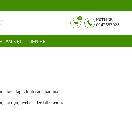
0
HOTLINE
0942583928
G LÀM ĐẸP
LIÊN HỆ
ch biên tập, chính sách bảo mật.
gừng sử dụng website Drdalieu.com.