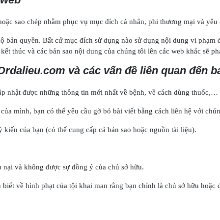
 hoặc sao chép nhằm phục vụ mục đích cá nhân, phi thương mại và yêu c
o hộ bản quyền. Bất cứ mục đích sử dụng nào sử dụng nội dung vi phạm 
ết thúc và các bản sao nội dung của chúng tôi lên các web khác sẽ phải
 Drdalieu.com và các vấn đề liên quan đến b
cập nhật được những thông tin mới nhất về bệnh, về cách dùng thuốc,…
ủa mình, bạn có thể yêu cầu gỡ bỏ bài viết bằng cách liên hệ với chúng
kiến của bạn (có thể cung cấp cả bản sao hoặc nguồn tài liệu).
ếu nại và không được sự đồng ý của chủ sở hữu.
 biết về hình phạt của tội khai man rằng bạn chính là chủ sở hữu hoặc 