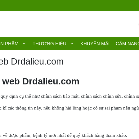
ẢN PHẨM
THƯƠNG HIỆU
KHUYẾN MÃI
CẨM NAN
web Drdalieu.com
g web Drdalieu.com
uy định cụ thể như chính sách bảo mật, chính sách chỉnh sửa, chính sá
ọc kĩ các thông tin này, nếu không hài lòng hoặc có sự sai phạm nên n
tin về dược phẩm, bệnh lý mới nhất để quý khách hàng tham khảo.