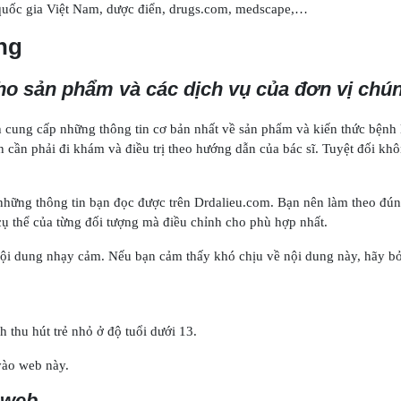
quốc gia Việt Nam, dược điển, drugs.com, medscape,…
ng
cho sản phẩm và các dịch vụ của đơn vị chún
h cung cấp những thông tin cơ bản nhất về sản phẩm và kiến thức bệnh
ạn cần phải đi khám và điều trị theo hướng dẫn của bác sĩ. Tuyệt đối k
i những thông tin bạn đọc được trên Drdalieu.com. Bạn nên làm theo đún
ụ thể của từng đối tượng mà điều chỉnh cho phù hợp nhất.
c nội dung nhạy cảm. Nếu bạn cảm thấy khó chịu về nội dung này, hãy b
 thu hút trẻ nhỏ ở độ tuổi dưới 13.
 vào web này.
 web