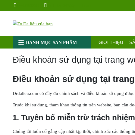
Chuyển
0942583928
drdalieu.247@gmail.com
đến
nội
dung
GIỚI THIỆU
S
DANH MỤC SẢN PHẨM
Điều khoản sử dụng tại trang 
Điều khoản sử dụng tại tran
Drdalieu.com có đầy đủ chính sách và điều khoản sử dụng được q
Trước khi sử dụng, tham khảo thông tin trên website, bạn cần đ
1. Tuyên bố miễn trừ trách nhiệm
Chúng tôi luôn cố gắng cập nhật kịp thời, chính xác các thông 