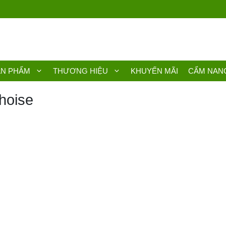
ẢN PHẨM
THƯƠNG HIỆU
KHUYẾN MÃI
CẨM NAN
hoise