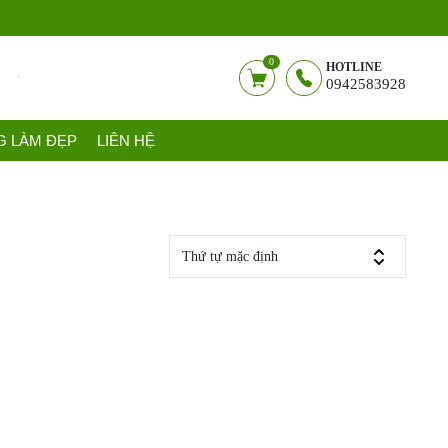
0
HOTLINE
0942583928
G LÀM ĐẸP
LIÊN HỆ