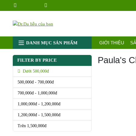
Chuyển
0942583928
drdalieu.247@gmail.com
đến
nội
dung
GIỚI THIỆU
S
DANH MỤC SẢN PHẨM
Paula's C
FILTER BY PRICE
Dưới 500,000đ
500,000đ - 700,000đ
700,000đ - 1,000,000đ
1,000,000đ - 1,200,000đ
1,200,000đ - 1,500,000đ
Trên 1,500,000đ