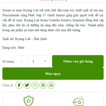
gốc
hiện
là:
tại
Serum trị mụn Kyung Lab với tinh chất dầu tràm trà, chiết xuất từ rau má,
625.000 ₫.
là:
Niacinamide cùng Phức hợp 17 chuỗi Amino giúp giải quyết triệt để các
450.000 ₫.
vấn đề về mụn. Kyung Lab Acnes Centella Asiatica Ampoule đồng thời cấp
ẩm, phục hồi da và dưỡng da sáng đều màu, chống lão hóa. Thành phần
trong sản phẩm an toàn nên dùng được cho mọi đối tượng.
Xuất xứ: Kyung Lab – Hàn Quốc
Dung tích: 50ml
Thêm vào giỏ hàng
Số lượng
Serum
trị
Mua ngay
mụn
KyungLab
Acnes
Chia sẻ
Centella
Asiatica
Ampoule
50ml