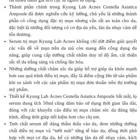
rất nhiều đánh giá tích cực từ người sử dụng.
Thành phần chính trong Kyung Lab Acnes Centella Asiatica
Ampoule đã được nghiên cứu kỹ lưỡng, chủ yếu là những thành
phần có công dụng đặc trị mụn nhưng vẫn rất an toàn cho da,
đặc biệt là những đối tượng có cơ địa da yếu, làn da nhạy cảm dễ
tổn thương.
Serum trị mụn Kyung Lab Acnes không chỉ dứt điểm giải quyết
các vấn đề về mụn trên da mà còn mang đến công dụng đa
năng, giúp cung cấp dưỡng chất nhằm duy trì độ ẩm, cải thiện
sắc tố da trắng sáng và chống lão hóa.
Những dưỡng chất chăm sóc da giúp hỗ trợ giúp da khỏe mạnh
hơn sau quá trình điều trị mụn, đây là điểm cộng lớn từ sản phẩm
khi so sánh với các sản phẩm trị mụn đơn thuần trên thị trường
mỹ phẩm.
Thiết kế Kyung Lab Acnes Centella Asiatica Ampoule bắt mắt, lọ
serum dung tích 50ml cũng đảm bảo sử dụng thời gian lâu dài,
đúng với các khuyến cáo điều trị mụn chăm sóc da đúng liệu
trình, đồng thời giúp tiết kiệm hơn cho chị em.
Tinh chất serum dễ dàng thẩm thấu vào da, đem những dưỡng
chất điều trị mụn và “tưới mát” từng tế bào da, đồng thời phù
hợp với mọi cơ địa da, kể cả những làn da dễ nhạy cảm, kích