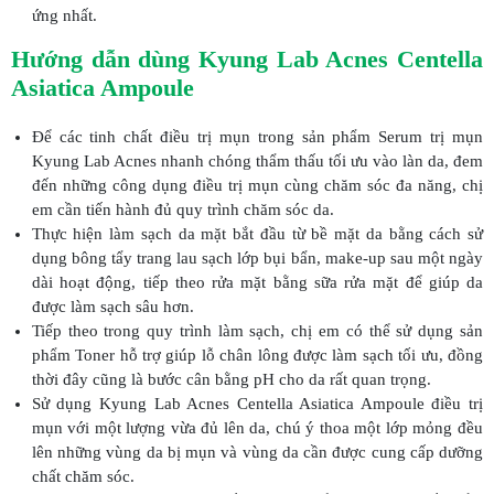
ứng nhất.
Hướng dẫn dùng Kyung Lab Acnes Centella
Asiatica Ampoule
Để các tinh chất điều trị mụn trong sản phẩm Serum trị mụn
Kyung Lab Acnes nhanh chóng thẩm thấu tối ưu vào làn da, đem
đến những công dụng điều trị mụn cùng chăm sóc đa năng, chị
em cần tiến hành đủ quy trình chăm sóc da.
Thực hiện làm sạch da mặt bắt đầu từ bề mặt da bằng cách sử
dụng bông tẩy trang lau sạch lớp bụi bẩn, make-up sau một ngày
dài hoạt động, tiếp theo rửa mặt bằng sữa rửa mặt để giúp da
được làm sạch sâu hơn.
Tiếp theo trong quy trình làm sạch, chị em có thể sử dụng sản
phẩm Toner hỗ trợ giúp lỗ chân lông được làm sạch tối ưu, đồng
thời đây cũng là bước cân bằng pH cho da rất quan trọng.
Sử dụng Kyung Lab Acnes Centella Asiatica Ampoule điều trị
mụn với một lượng vừa đủ lên da, chú ý thoa một lớp mỏng đều
lên những vùng da bị mụn và vùng da cần được cung cấp dưỡng
chất chăm sóc.