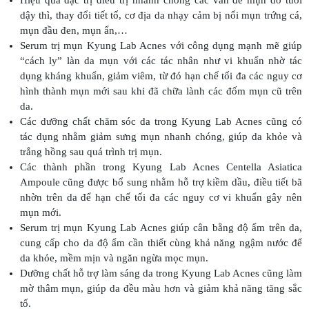
dậy thì, thay đổi tiết tố, cơ địa da nhạy cảm bị nổi mụn trứng cá,
mụn đầu đen, mụn ẩn,…
Serum trị mụn Kyung Lab Acnes với công dụng mạnh mẽ giúp
“cách ly” làn da mụn với các tác nhân như vi khuẩn nhờ tác
dụng kháng khuẩn, giảm viêm, từ đó hạn chế tối đa các nguy cơ
hình thành mụn mới sau khi đã chữa lành các đốm mụn cũ trên
da.
Các dưỡng chất chăm sóc da trong Kyung Lab Acnes cũng có
tác dụng nhằm giảm sưng mụn nhanh chóng, giúp da khỏe và
trắng hồng sau quá trình trị mụn.
Các thành phần trong Kyung Lab Acnes Centella Asiatica
Ampoule cũng được bổ sung nhằm hỗ trợ kiềm dầu, điều tiết bã
nhờn trên da để hạn chế tối đa các nguy cơ vi khuẩn gây nên
mụn mới.
Serum trị mụn Kyung Lab Acnes giúp cân bằng độ ẩm trên da,
cung cấp cho da độ ẩm cần thiết cùng khả năng ngậm nước để
da khỏe, mềm mịn và ngăn ngừa mọc mụn.
Dưỡng chất hỗ trợ làm sáng da trong Kyung Lab Acnes cũng làm
mờ thâm mụn, giúp da đều màu hơn và giảm khả năng tăng sắc
tố.