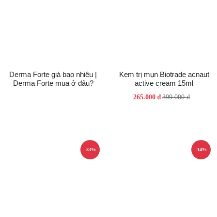
Derma Forte giá bao nhiêu |
Kem trị mụn Biotrade acnaut
Derma Forte mua ở đâu?
active cream 15ml
Giá
Giá
265.000
₫
399.000
₫
gốc
hiện
là:
tại
399.000 ₫.
là:
265.000 ₫.
-33%
-14%