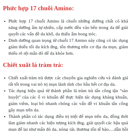
Phức hợp 17 chuỗi Amino:
Phức hợp 17 chuỗi Amino là chuỗi những dưỡng chất có khả
năng dưỡng ẩm tự nhiên, cấp nước đều vào bên trong da để giải
quyết các vấn đề da khô, da thiếu ẩm bong tróc.
Dinh dưỡng quan trọng từ chuỗi 17 Amino này cũng có tác dụng
giảm thiểu tối đa kích ứng, tổn thương trên cơ địa da mụn, giảm
thiểu rõ rệt mẩn đỏ để da khỏe hơn.
Chiết xuất lá tràm trà:
Chiết xuất tràm trà được các chuyên gia nghiên cứu và đánh giá
rất tốt trong vai trò trị mụn lành tính cho hầu hết cơ địa da.
Tác dụng hiệu quả từ thành phần lá tràm trà tấn công tận “sào
huyệt” của các ổ vi khuẩn để thực hiện tác dụng kháng khuẩn,
giảm viêm, loại bỏ nhanh chóng các vấn đề vi khuẩn tấn công
gây mụn trên da.
Thành phần có tác dụng điều trị triệt để mụn trên da, đồng thời
làm giảm nhanh các hiện tượng kích ứng, giải quyết các hậu quả
mụn để lại như mẩn đỏ da, nóng rát, thương tổn tế bào,…dần hồi