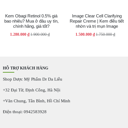
Kem Obagi Retinol 0.5% giá
Image Clear Cell Clarifying
bao nhiêu? Mua ở đâu uy tín,
Repair Creme | Kem điều tiết
chính hãng, giá tốt?
nhờn và trị mụn Image
Giá
Giá
Giá
Giá
1.280.000
₫
1.900.000
₫
1.500.000
₫
1.750.000
₫
gốc
hiện
gốc
hiện
là:
tại
là:
tại
1.900.000 ₫.
là:
1.750.000 ₫.
là:
1.280.000 ₫.
1.500.000 ₫.
HỖ TRỢ KHÁCH HÀNG
Shop Dược Mỹ Phẩm Dr Da Liễu
+32 Đại Từ, Định Công, Hà Nội
+Văn Chung, Tân Bình, Hồ Chí Minh
Điện thoại: 0942583928