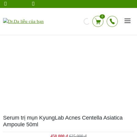
Chuyển
0942583928
drdalieu.247@gmail.com
đến
nội
0
dung
Serum trị mụn KyungLab Acnes Centella Asiatica
Ampoule 50ml
Giá
Giá
450.000
₫
625.000
₫