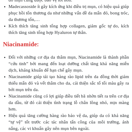
do mụn cũng được bảo vệ tốt hơn.
Madecassoside ít gây kích ứng khi điều trị mụn, có hiệu quả giúp
phục hồi tổn thương da như những vấn đề da mẩn đỏ, bong tróc,
da thương tổn,…
Kích thích tăng sinh tổng hợp collagen, giảm gốc tự do, kích
thích tăng sinh tổng hợp Hyaluron tự thân.
Niacinamide:
Đối với những cơ địa da thâm mụn, Niacinamide là thành phần
“cứu tinh” bởi mang đến loạt dưỡng chất tăng khả năng miễn
dịch, kháng khuẩn để hạn chế gây mụn.
Niacinamide giúp tái tạo hàng rào lipid trên da đồng thời giảm
thiểu mẩn đỏ và vết thâm cho da, cải thiện sắc tố tối màu gây ra
bởi mụn trên da.
Niacinamide cũng có lợi giúp điều tiết bã nhờn tiết ra trên cơ địa
da dầu, từ đó cải thiện tình trạng lỗ chân lông nhỏ, mịn màng
hơn.
Hiệu quả tăng cường hàng rào bảo vệ da, giúp da có khả năng
“tự vệ” tốt trước các tác nhân tấn công của môi trường, ánh
nắng, các vi khuẩn gây nên mụn bên ngoài.