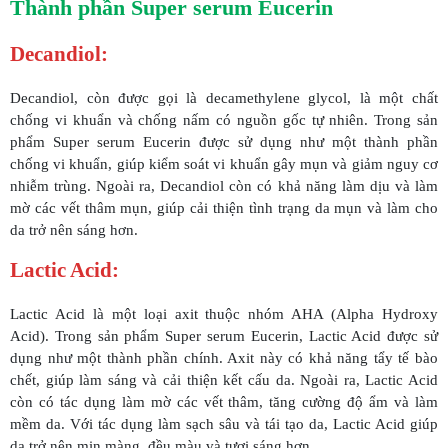
Thành phần Super serum Eucerin
Decandiol:
Decandiol, còn được gọi là decamethylene glycol, là một chất
chống vi khuẩn và chống nấm có nguồn gốc tự nhiên. Trong sản
phẩm Super serum Eucerin được sử dụng như một thành phần
chống vi khuẩn, giúp kiểm soát vi khuẩn gây mụn và giảm nguy cơ
nhiễm trùng. Ngoài ra, Decandiol còn có khả năng làm dịu và làm
mờ các vết thâm mụn, giúp cải thiện tình trạng da mụn và làm cho
da trở nên sáng hơn.
Lactic Acid:
Lactic Acid là một loại axit thuộc nhóm AHA (Alpha Hydroxy
Acid). Trong sản phẩm Super serum Eucerin, Lactic Acid được sử
dụng như một thành phần chính. Axit này có khả năng tẩy tế bào
chết, giúp làm sáng và cải thiện kết cấu da. Ngoài ra, Lactic Acid
còn có tác dụng làm mờ các vết thâm, tăng cường độ ẩm và làm
mềm da. Với tác dụng làm sạch sâu và tái tạo da, Lactic Acid giúp
da trở nên mịn màng, đều màu và tươi sáng hơn.