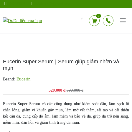
Chuyển
0942583928
drdalieu.247@gmail.com
đến
nội
0
dung
Eucerin Super Serum | Serum giúp giảm nhờn và
mụn
Brand:
Eucerin
Giá
Giá
529.000
₫
590.000
₫
gốc
hiện
là:
tại
Eucerin Super Serum có các công dụng như kiểm soát dầu, làm sạch lỗ
590.000 ₫.
là:
chân lông, giảm vi khuẩn gây mụn, làm mờ vết thâm, tái tạo và cải thiện
529.000 ₫.
kết cấu da, cung cấp độ ẩm, làm mềm và bảo vệ da, giúp da trở nên sáng,
mềm mịn, đàn hồi và giảm tình trạng da mụn.