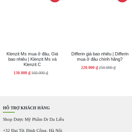
Klenzit Ms mua ở đâu, Giá
Differin giá bao nhiêu | Differin
bao nhiêu | Klenzit Ms và
mua ở đâu chính hãng?
Klenzit C
Giá
Giá
220.000
₫
250.000
₫
Giá
Giá
130.000
₫
160.000
₫
gốc
hiện
gốc
hiện
là:
tại
là:
tại
250.000 ₫.
là:
160.000 ₫.
là:
220.000 ₫.
130.000 ₫.
HỖ TRỢ KHÁCH HÀNG
Shop Dược Mỹ Phẩm Dr Da Liễu
+32 Đại Từ, Định Công, Hà Nội