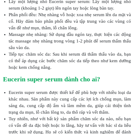
Lấy một lượng nhỏ Eucerin super serum: Lấy một lượng nhỏ
serum (khoảng 1-2 giọt) lên ngón tay hoặc lòng bàn tay.
Phân phối đều: Nhẹ nhàng vỗ hoặc xoa nhẹ serum lên da mặt và
cổ. Hãy đảm bảo phân phối đều và tập trung vào các vùng có
vấn đề như mụn, thâm, lỗ chân lông.
Massage nhẹ nhàng: Sử dụng đầu ngón tay, thực hiện các động
tác massage nhẹ nhàng trong vòng 1-2 phút để serum thẩm thấu
sâu vào da.
Tiếp tục chăm sóc da: Sau khi serum đã thẩm thấu vào da, bạn
có thể áp dụng các bước chăm sóc da tiếp theo như kem dưỡng
hoặc kem chống nắng.
Eucerin super serum dành cho ai?
Eucerin super serum được thiết kế để phù hợp với nhiều loại da
khác nhau. Sản phẩm này cung cấp các lợi ích chống mụn, làm
sáng da, cung cấp độ ẩm và làm mềm da, giúp cải thiện tình
trạng da mụn, lỗ chân lông to, da thô ráp và vết thâm.
Tuy nhiên, như với bất kỳ sản phẩm chăm sóc da nào, nếu bạn
có vấn đề da đặc biệt hoặc lo lắng, hãy tư vấn với bác sĩ da liễu
trước khi sử dụng. Họ sẽ có kiến thức và kinh nghiệm để đánh