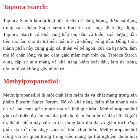
Tapioca Starch:
Tapioca Starch là một loại bột từ cây củ năng lượng, được sử dụng
trong sản phẩm Super serum Eucerin với mục đích thụ động.
Tapioca Starch có khả năng hấp thụ dầu và kiểm soát lượng dầu
trên da, làm cho da trở nên mát mẻ và không bóng dầu. Đồng thời,
thành phần này cũng giúp cải thiện vẻ bề ngoài của da bị nhờn, làm
mờ lỗ chân lông và tạo cảm giác mềm mịn trên da. Tapioca Starch
cung cấp sự mịn màng và khả năng kiểm soát dầu, làm da trông
tươi mới và không gây nhờn rít.
Methylpropanediol:
Methylpropanediol là một chất làm mềm da và chất mang trong sản
phẩm Eucerin Super Serum. Nó có khả năng thẩm thấu nhanh vào
da và tạo cảm giác mượt mà và không nhờn. Methylpropanediol
giúp cải thiện độ ẩm của da, giữ cho da mềm mịn và đàn hồi. Ngoài
ra, thành phần này còn có tác dụng làm dịu da và giảm kích ứng,
giúp da trở nên nhạy cảm và khó chịu hơn. Methylpropanediol
đóng vai trò quan trọng trong việc mang lại trải nghiệm thoải mái