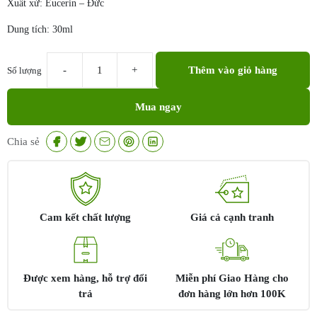
Xuất xứ: Eucerin – Đức
Dung tích: 30ml
Thêm vào giỏ hàng
Số lượng
Eucerin
Super
Mua ngay
Serum
|
Serum
Chia sẻ
giúp
giảm
nhờn
và
mụn
Cam kết chất lượng
Giá cả cạnh tranh
số
lượng
Được xem hàng, hỗ trợ đổi
Miễn phí Giao Hàng cho
trả
đơn hàng lớn hơn 100K