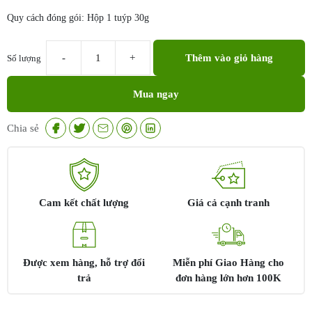
Quy cách đóng gói: Hộp 1 tuýp 30g
Thêm vào giỏ hàng
Số lượng
Differin
giá
Mua ngay
bao
nhiêu
|
Chia sẻ
Differin
mua
ở
đâu
chính
Cam kết chất lượng
Giá cả cạnh tranh
hãng?
số
lượng
Được xem hàng, hỗ trợ đổi
Miễn phí Giao Hàng cho
trả
đơn hàng lớn hơn 100K