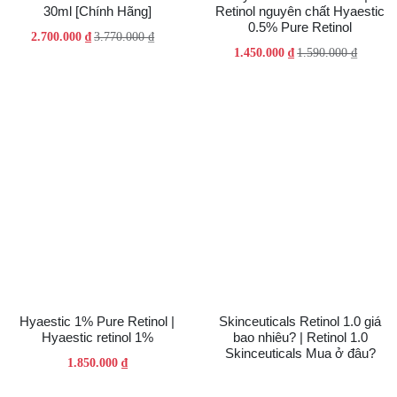
30ml [Chính Hãng]
Retinol nguyên chất Hyaestic
0.5% Pure Retinol
Giá
Giá
2.700.000
₫
3.770.000
₫
Giá
Giá
1.450.000
₫
1.590.000
₫
gốc
hiện
gốc
hiện
là:
tại
là:
tại
3.770.000 ₫.
là:
1.590.000 ₫.
là:
2.700.000 ₫.
1.450.000 ₫.
Hyaestic 1% Pure Retinol |
Skinceuticals Retinol 1.0 giá
Hyaestic retinol 1%
bao nhiêu? | Retinol 1.0
Skinceuticals Mua ở đâu?
1.850.000
₫