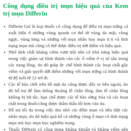
Công dụng điều trị mụn hiệu quả của Kem
trị mụn Differin
Differin Gel là loại thuốc có công dụng để điều trị mụn trứng cá
xuất hiện ở những vùng quanh cơ thể từ vùng da mặt, vùng
ngực, vùng lưng và những vết mụn nhân hay mụn li ti và tình
trạng mụn mủ cũng có thể được điều trị dứt điểm và hiệu quả.
Nhờ tính chất kháng viêm vượt trội nên có khả năng hiệu quả
trong việc giảm sự hình thành của các ổ viêm ở vị trí sâu trong
các nang lông, do đó giúp ức chế hình thành các hoạt chất gây
viêm và giải quyết dứt điểm những vết mụn trứng cá hình thành
từ độ tuổi từ 12 trở đi.
Các tế bào chết trên bề mặt da cũng được đẩy ra bên ngoài, do
đó hỗ trợ để làm thông thoáng lỗ chân lông, làm lỗ chân lông
không bị bít tắc, hạn chế được các tế bào sừng hóa và các hoạt
chất trong thuốccũng được thẩm thấu tốt hơn vào da.
Hỗ trợ tối đa trong việc thu nhỏ các đốm mụn và tiêu diệt các
nhân mụn, do đó hiệu quả kể cả những vùng ổ mụn có tình trạng
mụn mủ hay mụn bọc nghiêm trọng.
Thuốc Differin có công dụng kháng khuẩn và kháng viêm nên