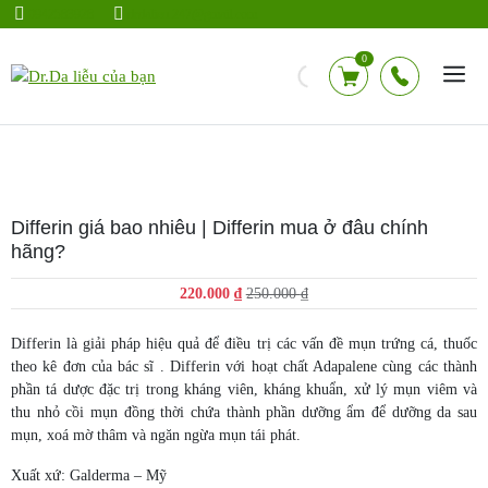
Chuyển
0942583928
drdalieu.247@gmail.com
đến
nội
0
dung
Differin giá bao nhiêu | Differin mua ở đâu chính
hãng?
Giá
Giá
220.000
₫
250.000
₫
gốc
hiện
là:
tại
Differin là giải pháp hiệu quả để điều trị các vấn đề mụn trứng cá, thuốc
250.000 ₫.
là:
theo kê đơn của bác sĩ . Differin với hoạt chất Adapalene cùng các thành
220.000 ₫.
phần tá dược đặc trị trong kháng viên, kháng khuẩn, xử lý mụn viêm và
thu nhỏ cồi mụn đồng thời chứa thành phần dưỡng ẩm để dưỡng da sau
mụn, xoá mờ thâm và ngăn ngừa mụn tái phát.
Xuất xứ: Galderma – Mỹ