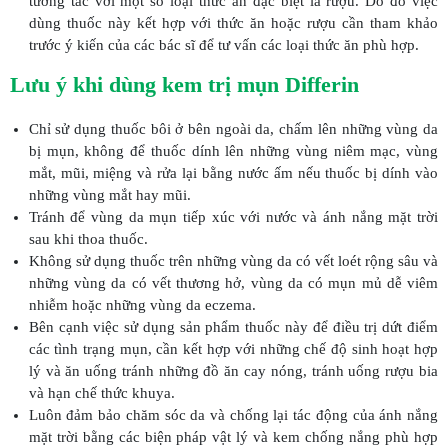
tương tác với một số loại thức ăn đặc biệt là rượu. Do đó việc
dùng thuốc này kết hợp với thức ăn hoặc rượu cần tham khảo
trước ý kiến của các bác sĩ để tư vấn các loại thức ăn phù hợp.
Lưu ý khi dùng kem trị mụn Differin
Chỉ sử dụng thuốc bôi ở bên ngoài da, chấm lên những vùng da
bị mụn, không để thuốc dính lên những vùng niêm mạc, vùng
mắt, mũi, miệng và rửa lại bằng nước ấm nếu thuốc bị dính vào
những vùng mắt hay mũi.
Tránh để vùng da mụn tiếp xúc với nước và ánh nắng mặt trời
sau khi thoa thuốc.
Không sử dụng thuốc trên những vùng da có vết loét rộng sâu và
những vùng da có vết thương hở, vùng da có mụn mủ dễ viêm
nhiễm hoặc những vùng da eczema.
Bên cạnh việc sử dụng sản phẩm thuốc này để điều trị dứt điểm
các tình trạng mụn, cần kết hợp với những chế độ sinh hoạt hợp
lý và ăn uống tránh những đồ ăn cay nóng, tránh uống rượu bia
và hạn chế thức khuya.
Luôn đảm bảo chăm sóc da và chống lại tác động của ánh nắng
mặt trời bằng các biện pháp vật lý và kem chống nắng phù hợp