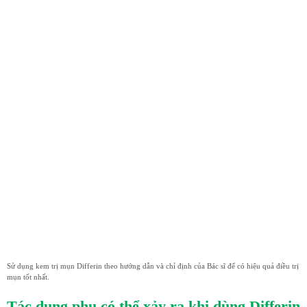
Sử dụng kem trị mụn Differin theo hướng dẫn và chỉ định của Bác sĩ để có hiệu quả điều trị
mụn tốt nhất.
Tác dụng phụ có thể xảy ra khi dùng
Differin