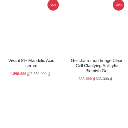
-26%
-24%
Vivant 8% Mandelic Acid
Gel chấm mụn Image Clear
serum
Cell Clarifying Salicylic
Blemish Gel
Giá
Giá
1.890.000
₫
2.550.000
₫
Giá
Giá
635.000
₫
835.000
₫
gốc
hiện
gốc
hiện
là:
tại
là:
tại
2.550.000 ₫.
là:
835.000 ₫.
là:
1.890.000 ₫.
635.000 ₫.