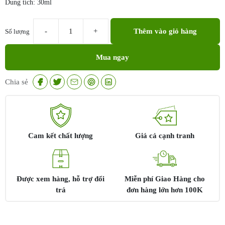
Dung tích: 30ml
Thêm vào giỏ hàng
Số lượng
Kem
làm
Mua ngay
giảm
mụn
Jean
Chia sẻ
D'Arcel
Blemish
Control
30ml
số
Cam kết chất lượng
Giá cả cạnh tranh
lượng
Được xem hàng, hỗ trợ đổi
Miễn phí Giao Hàng cho
trả
đơn hàng lớn hơn 100K