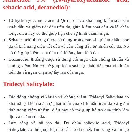
sebacic acid, decanediol):
10-hydroxydecanoic acid được cho là có khả năng kiểm soát sản
xuất dầu và giảm tiết dầu trên da, giúp kiểm soát dầu và lỗ chân
lông, điều này có thể giúp hạn chế sự hình thành mụn.
Sebacic acid thường được sử dụng trong các sản phẩm chăm sóc
da vì khả năng điều tiết dầu và cân bằng dầu tự nhiên của da. Nó
có thể giúp kiểm soát dầu mà không làm khô da.
Decanediol thường được sử dụng với mục đích chống khuẩn và
chống viêm. Nó có thể giúp kiểm soát sự phát triển của vi khuẩn
trên da và ngăn chặn sự lây lan của mụn.
Tridecyl Salicylate:
Tác động chống vi khuẩn và chống viêm: Tridecyl Salicylate có
khả năng kiểm soát sự phát triển của vi khuẩn trên da và giảm
tình trạng viêm nhiễm, điều này có thể giúp hỗ trợ quá trình làm
dịu và chăm sóc da.
Làm sáng và tái tạo da: Do chứa salicylic acid, Tridecyl
Salicylate có thể giúp loại bỏ tế bào da chết, làm sáng và tái tạo