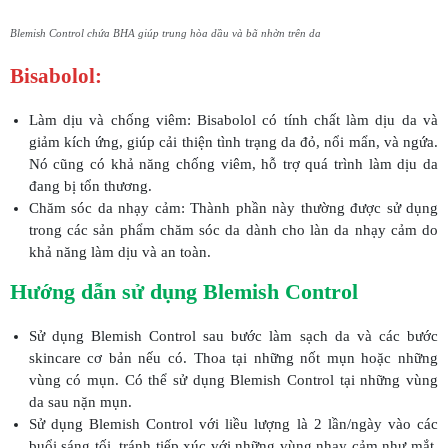
Blemish Control chứa BHA giúp trung hòa dầu và bã nhờn trên da
Bisabolol:
Làm dịu và chống viêm: Bisabolol có tính chất làm dịu da và
giảm kích ứng, giúp cải thiện tình trạng da đỏ, nổi mẩn, và ngứa.
Nó cũng có khả năng chống viêm, hỗ trợ quá trình làm dịu da
đang bị tổn thương.
Chăm sóc da nhạy cảm: Thành phần này thường được sử dụng
trong các sản phẩm chăm sóc da dành cho làn da nhạy cảm do
khả năng làm dịu và an toàn.
Hướng dẫn sử dụng Blemish Control
Sử dụng Blemish Control sau bước làm sạch da và các bước
skincare cơ bản nếu có. Thoa tại những nốt mụn hoặc những
vùng có mụn. Có thể sử dụng Blemish Control tại những vùng
da sau nặn mụn.
Sử dụng Blemish Control với liều lượng là 2 lần/ngày vào các
buổi sáng tối, tránh tiếp xúc với những vùng nhạy cảm như mắt,