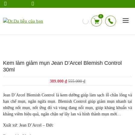
Chuyển
0942583928
drdalieu.247@gmail.com
đến
nội
0
dung
Kem làm giảm mụn Jean D’Arcel Blemish Control
30ml
Giá
Giá
389.000
₫
555.000
₫
gốc
hiện
là:
tại
Jean D’Arcel Blemish Control là kem dưỡng giúp làm sạch lỗ chân lông và
555.000 ₫.
là:
hạn chế mụn, ngăn ngừa mụn. Blemish Control giúp giảm mụn nhanh tại
389.000 ₫.
những nốt mụn, nốt ửng đỏ và vùng đang nổi mụn, giúp kháng khuẩn và
kháng viêm hiệu quả, ngăn chặn sự lây lan và hình thành mụn mới…
Xuất xứ: Jean D’Arcel – Đức