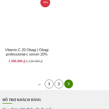
1.000.000 ₫.
là:
1.000.000 ₫.
là:
-39%
700.000 ₫.
850.000 ₫.
Vitamin C 20 Obagi | Obagi
professional-c serum 20%
Giá
Giá
1.900.000
₫
3.120.000
₫
gốc
hiện
là:
tại
3.120.000 ₫.
là:
1.900.000 ₫.
←
1
2
3
HỖ TRỢ KHÁCH HÀNG