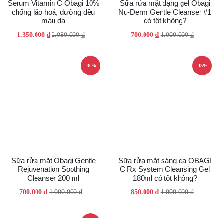
Serum Vitamin C Obagi 10%
Sữa rửa mặt dạng gel Obagi
chống lão hoá, dưỡng đều
Nu-Derm Gentle Cleanser #1
màu da
có tốt không?
Giá
Giá
Giá
Giá
1.350.000
₫
2.080.000
₫
700.000
₫
1.000.000
₫
gốc
hiện
gốc
hiện
là:
tại
là:
tại
2.080.000 ₫.
là:
1.000.000 ₫.
là:
-30%
-15%
1.350.000 ₫.
700.000 ₫.
Sữa rửa mặt Obagi Gentle
Sữa rửa mặt sáng da OBAGI
Rejuvenation Soothing
C Rx System Cleansing Gel
Cleanser 200 ml
180ml có tốt không?
Giá
Giá
Giá
Giá
700.000
₫
1.000.000
₫
850.000
₫
1.000.000
₫
gốc
hiện
gốc
hiện
là:
tại
là:
tại