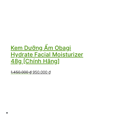
Kem Dưỡng Ẩm Obagi
Hydrate Facial Moisturizer
48g [Chính Hãng]
Giá
Giá
1.450.000
₫
950.000
₫
gốc
hiện
là:
tại
1.450.000 ₫.
là:
950.000 ₫.