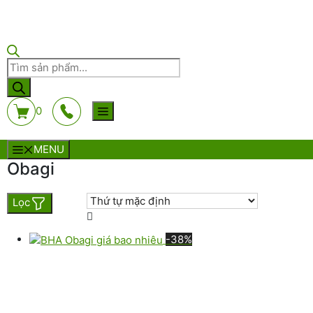
Tìm
kiếm
sản
phẩm
0
MENU
Obagi
Lọc
-38%