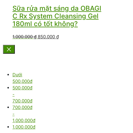
Sữa rửa mặt sáng da OBAGI
C Rx System Cleansing Gel
180ml có tốt không?
Giá
Giá
1.000.000
₫
850.000
₫
gốc
hiện
là:
tại
1.000.000 ₫.
là:
Filter by
850.000 ₫.
price
Dưới
500,000đ
500,000đ
-
700,000đ
700,000đ
-
1,000,000đ
1,000,000đ