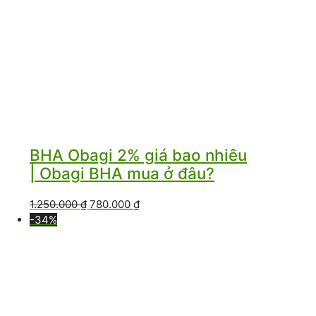
BHA Obagi 2% giá bao nhiêu
| Obagi BHA mua ở đâu?
Giá
Giá
1.250.000
₫
780.000
₫
gốc
hiện
-34%
là:
tại
1.250.000 ₫.
là:
780.000 ₫.