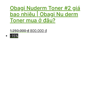
Obagi Nuderm Toner #2 giá
bao nhiêu | Obagi Nu derm
Toner mua ở đâu?
Giá
Giá
1.250.000
₫
800.000
₫
gốc
hiện
-15%
là:
tại
1.250.000 ₫.
là:
800.000 ₫.