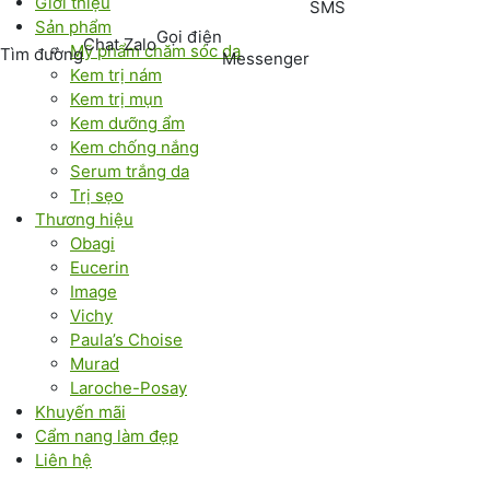
Giới thiệu
SMS
Sản phẩm
Gọi điện
Chat Zalo
Mỹ phẩm chăm sóc da
Tìm đường
Messenger
Kem trị nám
Kem trị mụn
Kem dưỡng ẩm
Kem chống nắng
Serum trắng da
Trị sẹo
Thương hiệu
Obagi
Eucerin
Image
Vichy
Paula’s Choise
Murad
Laroche-Posay
Khuyến mãi
Cẩm nang làm đẹp
Liên hệ