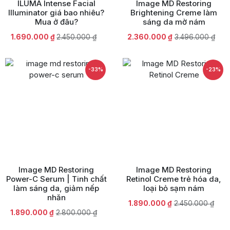
ILUMA Intense Facial
Image MD Restoring
Illuminator giá bao nhiêu?
Brightening Creme làm
Mua ở đâu?
sáng da mờ nám
Giá
Giá
Giá
Giá
1.690.000
₫
2.450.000
₫
2.360.000
₫
3.496.000
₫
gốc
hiện
gốc
hiện
là:
tại
là:
tại
2.450.000 ₫.
là:
3.496.000 ₫.
là:
-33%
-23%
1.690.000 ₫.
2.360.000 ₫.
Image MD Restoring
Image MD Restoring
Power-C Serum | Tinh chất
Retinol Creme trẻ hóa da,
làm sáng da, giảm nếp
loại bỏ sạm nám
nhăn
Giá
Giá
1.890.000
₫
2.450.000
₫
Giá
Giá
1.890.000
₫
2.800.000
₫
gốc
hiện
gốc
hiện
là:
tại