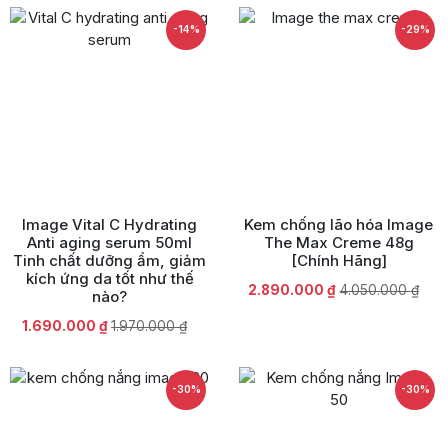
là:
tại
2.450.000 ₫.
là:
2.800.000 ₫.
là:
1.890.000 ₫.
-14%
-29%
1.890.000 ₫.
Image Vital C Hydrating
Kem chống lão hóa Image
Anti aging serum 50ml
The Max Creme 48g
Tinh chất dưỡng ẩm, giảm
[Chính Hãng]
kích ứng da tốt như thế
Giá
Giá
2.890.000
₫
4.050.000
₫
nào?
gốc
hiện
Giá
Giá
1.690.000
₫
1.970.000
₫
là:
tại
gốc
hiện
4.050.000 ₫.
là:
là:
tại
2.890.000 ₫.
1.970.000 ₫.
là:
-30%
-30%
1.690.000 ₫.