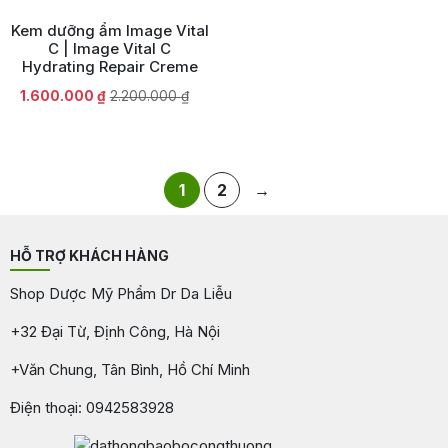
Kem dưỡng ẩm Image Vital
C | Image Vital C
Hydrating Repair Creme
Giá
Giá
1.600.000
₫
2.200.000
₫
gốc
hiện
là:
tại
2.200.000 ₫.
là:
1.600.000 ₫.
1
2
→
HỖ TRỢ KHÁCH HÀNG
Shop Dược Mỹ Phẩm Dr Da Liễu
+32 Đại Từ, Định Công, Hà Nội
+Văn Chung, Tân Bình, Hồ Chí Minh
Điện thoại: 0942583928