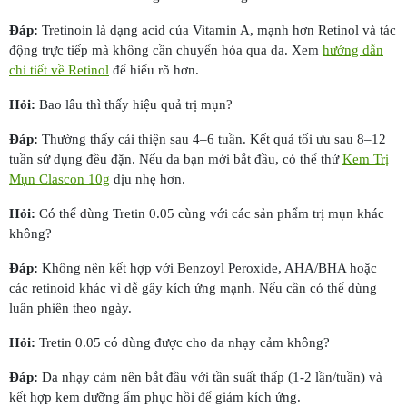
Đáp:
Tretinoin là dạng acid của Vitamin A, mạnh hơn Retinol và tác
động trực tiếp mà không cần chuyển hóa qua da. Xem
hướng dẫn
chi tiết về Retinol
để hiểu rõ hơn.
Hỏi:
Bao lâu thì thấy hiệu quả trị mụn?
Đáp:
Thường thấy cải thiện sau 4–6 tuần. Kết quả tối ưu sau 8–12
tuần sử dụng đều đặn. Nếu da bạn mới bắt đầu, có thể thử
Kem Trị
Mụn Clascon 10g
dịu nhẹ hơn.
Hỏi:
Có thể dùng Tretin 0.05 cùng với các sản phẩm trị mụn khác
không?
Đáp:
Không nên kết hợp với Benzoyl Peroxide, AHA/BHA hoặc
các retinoid khác vì dễ gây kích ứng mạnh. Nếu cần có thể dùng
luân phiên theo ngày.
Hỏi:
Tretin 0.05 có dùng được cho da nhạy cảm không?
Đáp:
Da nhạy cảm nên bắt đầu với tần suất thấp (1-2 lần/tuần) và
kết hợp kem dưỡng ẩm phục hồi để giảm kích ứng.