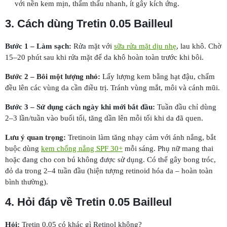
với nền kem mịn, thẩm thấu nhanh, ít gây kích ứng.
3. Cách dùng Tretin 0.05 Bailleul
Bước 1 – Làm sạch:
Rửa mặt với
sữa rửa mặt dịu nhẹ
, lau khô. Chờ
15–20 phút sau khi rửa mặt để da khô hoàn toàn trước khi bôi.
Bước 2 – Bôi một lượng nhỏ:
Lấy lượng kem bằng hạt đậu, chấm
đều lên các vùng da cần điều trị. Tránh vùng mắt, môi và cánh mũi.
Bước 3 – Sử dụng cách ngày khi mới bắt đầu:
Tuần đầu chỉ dùng
2–3 lần/tuần vào buổi tối, tăng dần lên mỗi tối khi da đã quen.
Lưu ý quan trọng:
Tretinoin làm tăng nhạy cảm với ánh nắng, bắt
buộc dùng
kem chống nắng SPF 30+
mỗi sáng. Phụ nữ mang thai
hoặc đang cho con bú không được sử dụng. Có thể gây bong tróc,
đỏ da trong 2–4 tuần đầu (hiện tượng retinoid hóa da – hoàn toàn
bình thường).
4. Hỏi đáp về Tretin 0.05 Bailleul
Hỏi:
Tretin 0.05 có khác gì Retinol không?