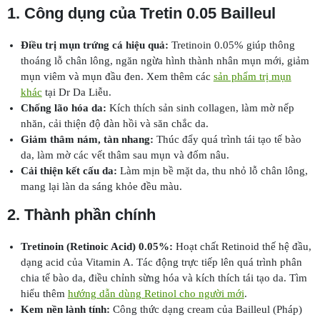
1. Công dụng của Tretin 0.05 Bailleul
Điều trị mụn trứng cá hiệu quả:
Tretinoin 0.05% giúp thông
thoáng lỗ chân lông, ngăn ngừa hình thành nhân mụn mới, giảm
mụn viêm và mụn đầu đen. Xem thêm các
sản phẩm trị mụn
khác
tại Dr Da Liễu.
Chống lão hóa da:
Kích thích sản sinh collagen, làm mờ nếp
nhăn, cải thiện độ đàn hồi và săn chắc da.
Giảm thâm nám, tàn nhang:
Thúc đẩy quá trình tái tạo tế bào
da, làm mờ các vết thâm sau mụn và đốm nâu.
Cải thiện kết cấu da:
Làm mịn bề mặt da, thu nhỏ lỗ chân lông,
mang lại làn da sáng khỏe đều màu.
2. Thành phần chính
Tretinoin (Retinoic Acid) 0.05%:
Hoạt chất Retinoid thế hệ đầu,
dạng acid của Vitamin A. Tác động trực tiếp lên quá trình phân
chia tế bào da, điều chỉnh sừng hóa và kích thích tái tạo da. Tìm
hiểu thêm
hướng dẫn dùng Retinol cho người mới
.
Kem nền lành tính:
Công thức dạng cream của Bailleul (Pháp)