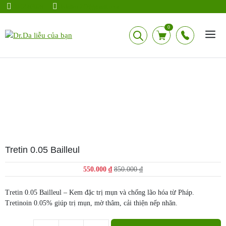
Chuyển
0942583928
drdalieu.247@gmail.com
đến
nội
0
dung
Tretin 0.05 Bailleul
Giá
Giá
550.000
₫
850.000
₫
gốc
hiện
là:
tại
Tretin 0.05 Bailleul – Kem đặc trị mụn và chống lão hóa từ Pháp.
850.000 ₫.
là:
Tretinoin 0.05% giúp trị mụn, mờ thâm, cải thiện nếp nhăn.
550.000 ₫.