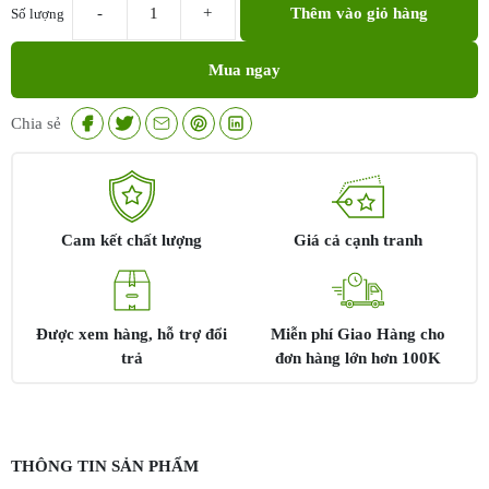
Thêm vào giỏ hàng
Số lượng
Tretin
0.05
Mua ngay
Bailleul
số
lượng
Chia sẻ
Cam kết chất lượng
Giá cả cạnh tranh
Được xem hàng, hỗ trợ đổi
Miễn phí Giao Hàng cho
trả
đơn hàng lớn hơn 100K
THÔNG TIN SẢN PHẨM