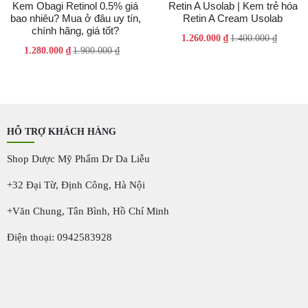
Kem Obagi Retinol 0.5% giá
Retin A Usolab | Kem trẻ hóa
bao nhiêu? Mua ở đâu uy tín,
Retin A Cream Usolab
chính hãng, giá tốt?
Giá
Giá
1.260.000
₫
1.400.000
₫
Giá
Giá
1.280.000
₫
1.900.000
₫
gốc
hiện
gốc
hiện
là:
tại
là:
tại
1.400.000 ₫.
là:
1.900.000 ₫.
là:
1.260.000 ₫.
1.280.000 ₫.
HỖ TRỢ KHÁCH HÀNG
Shop Dược Mỹ Phẩm Dr Da Liễu
+32 Đại Từ, Định Công, Hà Nội
+Văn Chung, Tân Bình, Hồ Chí Minh
Điện thoại: 0942583928