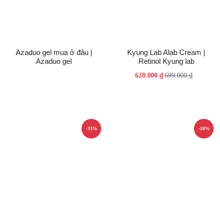
Azaduo gel mua ở đâu |
Kyung Lab Alab Cream |
Azaduo gel
Retinol Kyung lab
Giá
Giá
628.000
₫
699.000
₫
gốc
hiện
là:
tại
699.000 ₫.
là:
628.000 ₫.
-33%
-10%