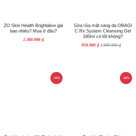
ZO Skin Health Brightalive giá
Sữa rửa mặt sáng da OBAGI
bao nhiêu? Mua ở đâu?
C Rx System Cleansing Gel
180ml có tốt không?
2.300.000
₫
Giá
Giá
850.000
₫
1.000.000
₫
gốc
hiện
là:
tại
1.000.000 ₫.
là:
850.000 ₫.
-18%
-28%