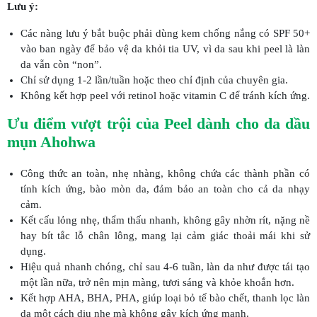
Lưu ý:
Các nàng lưu ý bắt buộc phải dùng kem chống nắng có SPF 50+
vào ban ngày để bảo vệ da khỏi tia UV, vì da sau khi peel là làn
da vẫn còn “non”.
Chỉ sử dụng 1-2 lần/tuần hoặc theo chỉ định của chuyên gia.
Không kết hợp peel với retinol hoặc vitamin C để tránh kích ứng.
Ưu điểm vượt trội của Peel dành cho da dầu
mụn Ahohwa
Công thức an toàn, nhẹ nhàng, không chứa các thành phần có
tính kích ứng, bào mòn da, đảm bảo an toàn cho cả da nhạy
cảm.
Kết cấu lỏng nhẹ, thẩm thấu nhanh, không gây nhờn rít, nặng nề
hay bít tắc lỗ chân lông, mang lại cảm giác thoải mái khi sử
dụng.
Hiệu quả nhanh chóng, chỉ sau 4-6 tuần, làn da như được tái tạo
một lần nữa, trở nên mịn màng, tươi sáng và khỏe khoắn hơn.
Kết hợp AHA, BHA, PHA, giúp loại bỏ tế bào chết, thanh lọc làn
da một cách dịu nhẹ mà không gây kích ứng mạnh.