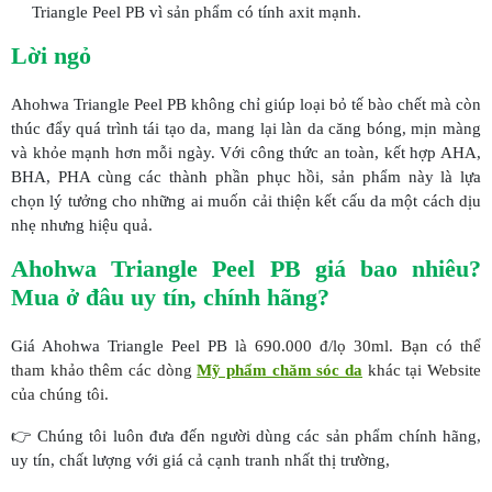
Triangle Peel PB vì sản phẩm có tính axit mạnh.
Lời ngỏ
Ahohwa Triangle Peel PB không chỉ giúp loại bỏ tế bào chết mà còn
thúc đẩy quá trình tái tạo da, mang lại làn da căng bóng, mịn màng
và khỏe mạnh hơn mỗi ngày. Với công thức an toàn, kết hợp AHA,
BHA, PHA cùng các thành phần phục hồi, sản phẩm này là lựa
chọn lý tưởng cho những ai muốn cải thiện kết cấu da một cách dịu
nhẹ nhưng hiệu quả.
Ahohwa Triangle Peel PB
giá bao nhiêu?
Mua ở đâu uy tín, chính hãng?
Giá Ahohwa Triangle Peel PB
là 690.000 đ/lọ 30ml. Bạn có thể
tham khảo thêm các dòng
Mỹ phẩm chăm sóc da
khác tại Website
của chúng tôi.
👉 Chúng tôi luôn đưa đến người dùng các sản phẩm chính hãng,
uy tín, chất lượng với giá cả cạnh tranh nhất thị trường,