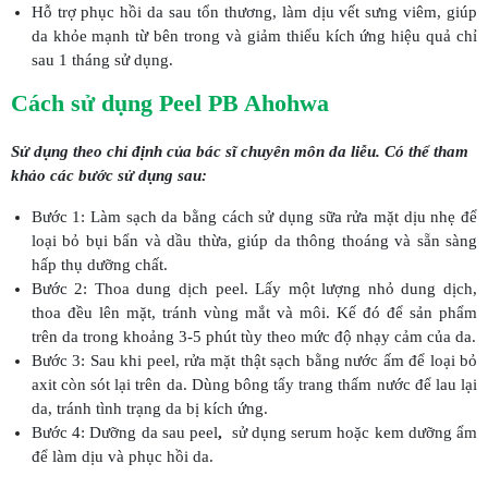
Hỗ trợ phục hồi da sau tổn thương, làm dịu vết sưng viêm, giúp
da khỏe mạnh từ bên trong và giảm thiểu kích ứng hiệu quả chỉ
sau 1 tháng sử dụng.
Cách sử dụng Peel PB Ahohwa
Sử dụng theo chỉ định của bác sĩ chuyên môn da liễu. Có thể tham
khảo các bước sử dụng sau:
Bước 1: Làm sạch da bằng cách sử dụng sữa rửa mặt dịu nhẹ để
loại bỏ bụi bẩn và dầu thừa, giúp da thông thoáng và sẵn sàng
hấp thụ dưỡng chất.
Bước 2: Thoa dung dịch peel. Lấy một lượng nhỏ dung dịch,
thoa đều lên mặt, tránh vùng mắt và môi. Kế đó để sản phẩm
trên da trong khoảng 3-5 phút tùy theo mức độ nhạy cảm của da.
Bước 3: Sau khi peel, rửa mặt thật sạch bằng nước ấm để loại bỏ
axit còn sót lại trên da. Dùng bông tẩy trang thấm nước để lau lại
da, tránh tình trạng da bị kích ứng.
Bước 4: Dưỡng da sau peel
,
sử dụng serum hoặc kem dưỡng ẩm
để làm dịu và phục hồi da.