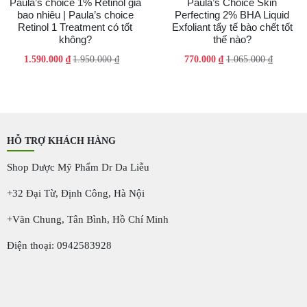
Paula’s choice 1% Retinol giá
Paula’s Choice Skin
bao nhiêu | Paula’s choice
Perfecting 2% BHA Liquid
Retinol 1 Treatment có tốt
Exfoliant tẩy tế bào chết tốt
không?
thế nào?
Giá
Giá
Giá
Giá
1.590.000
₫
1.950.000
₫
770.000
₫
1.065.000
₫
gốc
hiện
gốc
hiện
là:
tại
là:
tại
1.950.000 ₫.
là:
1.065.000 ₫.
là:
1.590.000 ₫.
770.000 ₫.
HỖ TRỢ KHÁCH HÀNG
Shop Dược Mỹ Phẩm Dr Da Liễu
+32 Đại Từ, Định Công, Hà Nội
+Văn Chung, Tân Bình, Hồ Chí Minh
Điện thoại: 0942583928