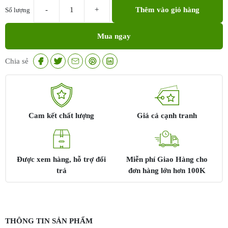
Thêm vào giỏ hàng
Số lượng
Peel
cho
Mua ngay
da
dầu
mụn
Chia sẻ
Ahohwa
Triangle
Peel
PB
số
Cam kết chất lượng
Giá cả cạnh tranh
lượng
Được xem hàng, hỗ trợ đổi
Miễn phí Giao Hàng cho
trả
đơn hàng lớn hơn 100K
THÔNG TIN SẢN PHẨM