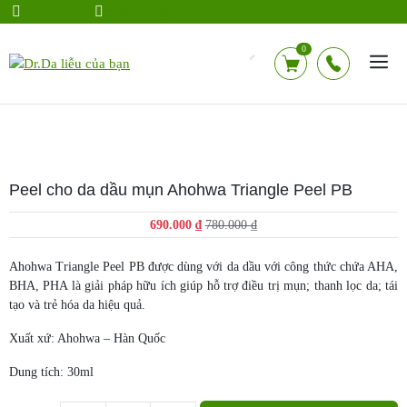
Chuyển
0942583928
drdalieu.247@gmail.com
đến
nội
0
dung
Peel cho da dầu mụn Ahohwa Triangle Peel PB
Giá
Giá
690.000
₫
780.000
₫
gốc
hiện
là:
tại
Ahohwa Triangle Peel PB được dùng với da dầu với công thức chứa AHA,
780.000 ₫.
là:
BHA, PHA là giải pháp hữu ích giúp hỗ trợ điều trị mụn; thanh lọc da; tái
690.000 ₫.
tạo và trẻ hóa da hiệu quả.
Xuất xứ: Ahohwa – Hàn Quốc
Dung tích: 30ml