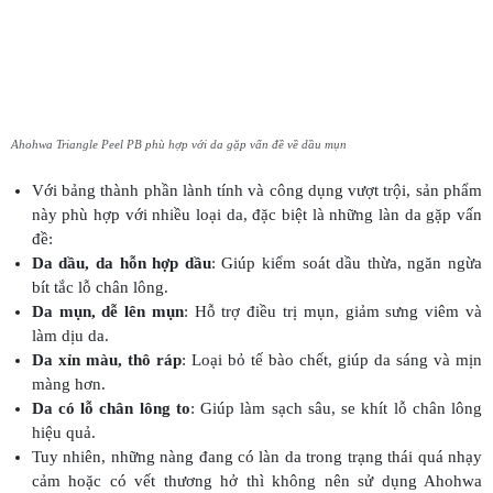
Ahohwa Triangle Peel PB phù hợp với da gặp vấn đề về dầu mụn
Với bảng thành phần lành tính và công dụng vượt trội, sản phẩm
này phù hợp với nhiều loại da, đặc biệt là những làn da gặp vấn
đề:
Da dầu, da hỗn hợp dầu
: Giúp kiểm soát dầu thừa, ngăn ngừa
bít tắc lỗ chân lông.
Da mụn, dễ lên mụn
: Hỗ trợ điều trị mụn, giảm sưng viêm và
làm dịu da.
Da xỉn màu, thô ráp
: Loại bỏ tế bào chết, giúp da sáng và mịn
màng hơn.
Da có lỗ chân lông to
: Giúp làm sạch sâu, se khít lỗ chân lông
hiệu quả.
Tuy nhiên, những nàng đang có làn da trong trạng thái quá nhạy
cảm hoặc có vết thương hở thì không nên sử dụng Ahohwa