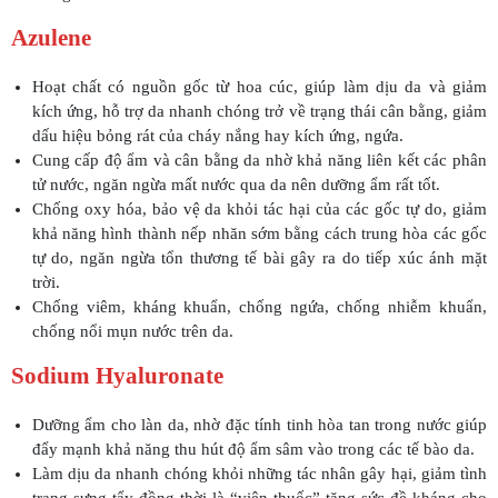
Azulene
Hoạt chất có nguồn gốc từ hoa cúc, giúp làm dịu da và giảm
kích ứng, hỗ trợ da nhanh chóng trở về trạng thái cân bằng, giảm
dấu hiệu bỏng rát của cháy nắng hay kích ứng, ngứa.
Cung cấp độ ẩm và cân bằng da nhờ khả năng liên kết các phân
tử nước, ngăn ngừa mất nước qua da nên dưỡng ẩm rất tốt.
Chống oxy hóa, bảo vệ da khỏi tác hại của các gốc tự do, giảm
khả năng hình thành nếp nhăn sớm bằng cách trung hòa các gốc
tự do, ngăn ngừa tổn thương tế bài gây ra do tiếp xúc ánh mặt
trời.
Chống viêm, kháng khuẩn, chống ngứa, chống nhiễm khuẩn,
chống nổi mụn nước trên da.
Sodium Hyaluronate
Dưỡng ẩm cho làn da, nhờ đặc tính tinh hòa tan trong nước giúp
đẩy mạnh khả năng thu hút độ ẩm sâm vào trong các tế bào da.
Làm dịu da nhanh chóng khỏi những tác nhân gây hại, giảm tình
trạng sưng tẩy đồng thời là “viên thuốc” tăng sức đề kháng cho