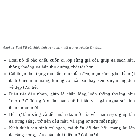
Ahohwa Peel PB cải thiện tình trạng mụn, tái tạo và trẻ hóa làn da…
Loại bỏ tế bào chết, cuốn đi lớp sừng già cỗi, giúp da sạch sâu,
thông thoáng và hấp thụ dưỡng chất tốt hơn.
Cải thiện tình trạng mụn ẩn, mụn đầu đen, mụn cám, giúp bề mặt
da trở nên mịn màng, không còn sần sùi hay kém sắc, mang đến
vẻ đẹp tươi trẻ.
Điều tiết dầu nhờn, giúp lỗ chân lông luôn thông thoáng như
“mở cửa” đón gió xuân, hạn chế bít tắc và ngăn ngừa sự hình
thành mụn mới.
Hỗ trợ làm sáng và đều màu da, mờ các vết thâm sẹo, giúp làn
da bừng sáng, trở nên đều màu và rạng rỡ hơn mỗi ngày.
Kích thích sản sinh collagen, cải thiện độ đàn hồi, mang lại làn
da căng bóng, săn chắc như thiếu nữ đôi mươi.