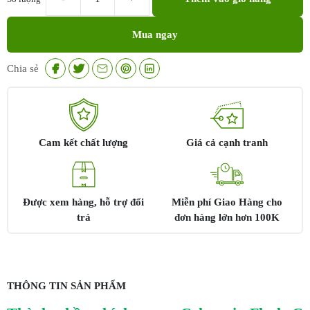
Peel
căng
Mua ngay
bóng
Celestetic
Flash
Chia sẻ
C
Peel
số
lượng
Cam kết chất lượng
Giá cả cạnh tranh
Được xem hàng, hỗ trợ đổi
Miễn phí Giao Hàng cho
trả
đơn hàng lớn hơn 100K
THÔNG TIN SẢN PHẨM