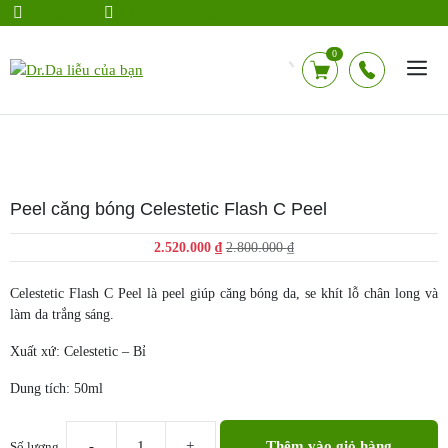
Chuyển
0942583928
drdalieu.247@gmail.com
đến
nội
0
dung
Peel căng bóng Celestetic Flash C Peel
Giá
Giá
2.520.000
₫
2.800.000
₫
gốc
hiện
là:
tại
Celestetic Flash C Peel là peel giúp căng bóng da, se khít lỗ chân long và
2.800.000 ₫.
là:
làm da trắng sáng.
2.520.000 ₫.
Xuất xứ: Celestetic – Bỉ
Dung tích: 50ml
Thêm vào giỏ hàng
Số lượng