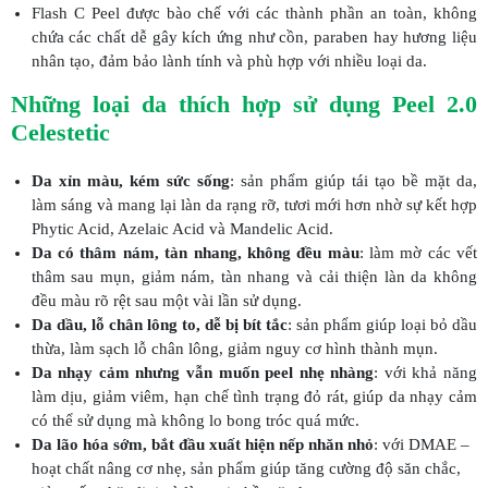
Flash C Peel được bào chế với các thành phần an toàn, không
chứa các chất dễ gây kích ứng như cồn, paraben hay hương liệu
nhân tạo, đảm bảo lành tính và phù hợp với nhiều loại da.
Những loại da thích hợp sử dụng Peel 2.0
Celestetic
Da xỉn màu, kém sức sống
: sản phẩm giúp tái tạo bề mặt da,
làm sáng và mang lại làn da rạng rỡ, tươi mới hơn nhờ sự kết hợp
Phytic Acid, Azelaic Acid và Mandelic Acid.
Da có thâm nám, tàn nhang, không đều màu
: làm mờ các vết
thâm sau mụn, giảm nám, tàn nhang và cải thiện làn da không
đều màu rõ rệt sau một vài lần sử dụng.
Da dầu, lỗ chân lông to, dễ bị bít tắc
: sản phẩm giúp loại bỏ dầu
thừa, làm sạch lỗ chân lông, giảm nguy cơ hình thành mụn.
Da nhạy cảm nhưng vẫn muốn peel nhẹ nhàng
: với khả năng
làm dịu, giảm viêm, hạn chế tình trạng đỏ rát, giúp da nhạy cảm
có thể sử dụng mà không lo bong tróc quá mức.
Da lão hóa sớm, bắt đầu xuất hiện nếp nhăn nhỏ
: với DMAE –
hoạt chất nâng cơ nhẹ, sản phẩm giúp tăng cường độ săn chắc,