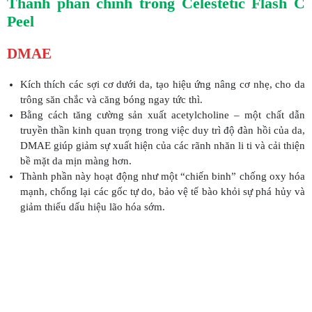
Thành phần chính trong Celestetic Flash C
Peel
DMAE
Kích thích các sợi cơ dưới da, tạo hiệu ứng nâng cơ nhẹ, cho da
trông săn chắc và căng bóng ngay tức thì.
Bằng cách tăng cường sản xuất acetylcholine – một chất dẫn
truyền thần kinh quan trọng trong việc duy trì độ đàn hồi của da,
DMAE giúp giảm sự xuất hiện của các rãnh nhăn li ti và cải thiện
bề mặt da mịn màng hơn.
Thành phần này hoạt động như một “chiến binh” chống oxy hóa
mạnh, chống lại các gốc tự do, bảo vệ tế bào khỏi sự phá hủy và
giảm thiểu dấu hiệu lão hóa sớm.