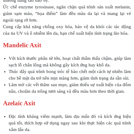
thương hàng rào bảo vệ.
Ức chế enzyme tyrosinase, ngăn chặn quá trình sản xuất melanin,
giảm sạm màu, “họa điểm” làm đều màu da lại và mang lại vẻ
ngoài rạng rỡ hơn.
Cung cấp khả năng chống oxy hóa, bảo vệ da khỏi các tác động
của tia UV và ô nhiễm lên da, hạn chế xuất hiện tình trạng lão hóa.
Mandelic Axit
Với kích thước phân tử lớn, hoạt chất thẩm thấu chậm, giúp làm
sạch lỗ chân lông mà không gây kích ứng hay khô da.
Thúc đẩy quá trình bong tróc tế bào chết một cách tự nhiên làm
cho bề mặt da trở nên mịn màng hơn, giảm tình trạng da sần sùi.
Làm mờ các vết thâm sau mụn, giảm thiểu sự xuất hiện của đốm
nâu, cholàn da trông tươi sáng và đều màu hơn theo thời gian.
Azelaic Axit
Đặc tính kháng viêm mạnh, làm dịu mẩn đỏ và kích ứng hiệu
quả tốt, thích hợp sử dụng ngay sau khi thực hiện các quá trình
xâm lấn da.