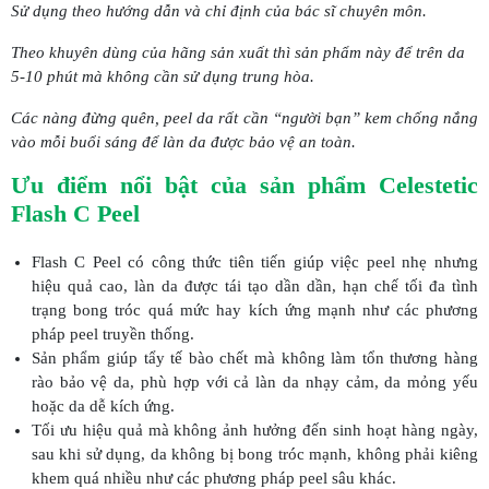
Sử dụng theo hướng dẫn và chỉ định của bác sĩ chuyên môn.
Theo khuyên dùng của hãng sản xuất thì sản phẩm này để trên da
5-10 phút mà không cần sử dụng trung hòa.
Các nàng đừng quên, peel da rất cần “người bạn” kem chống nắng
vào mỗi buổi sáng để làn da được bảo vệ an toàn.
Ưu điểm nổi bật của sản phẩm Celestetic
Flash C Peel
Flash C Peel có công thức tiên tiến giúp việc peel nhẹ nhưng
hiệu quả cao, làn da được tái tạo dần dần, hạn chế tối đa tình
trạng bong tróc quá mức hay kích ứng mạnh như các phương
pháp peel truyền thống.
Sản phẩm giúp tẩy tế bào chết mà không làm tổn thương hàng
rào bảo vệ da, phù hợp với cả làn da nhạy cảm, da mỏng yếu
hoặc da dễ kích ứng.
Tối ưu hiệu quả mà không ảnh hưởng đến sinh hoạt hàng ngày,
sau khi sử dụng, da không bị bong tróc mạnh, không phải kiêng
khem quá nhiều như các phương pháp peel sâu khác.