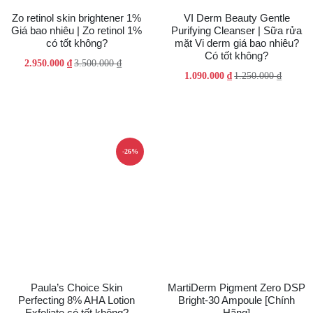
Zo retinol skin brightener 1%
VI Derm Beauty Gentle
Giá bao nhiêu | Zo retinol 1%
Purifying Cleanser | Sữa rửa
có tốt không?
mặt Vi derm giá bao nhiêu?
Có tốt không?
Giá
Giá
2.950.000
₫
3.500.000
₫
Giá
Giá
1.090.000
₫
1.250.000
₫
gốc
hiện
gốc
hiện
là:
tại
là:
tại
3.500.000 ₫.
là:
1.250.000 ₫.
là:
2.950.000 ₫.
1.090.000 ₫.
-26%
Paula’s Choice Skin
MartiDerm Pigment Zero DSP
Perfecting 8% AHA Lotion
Bright-30 Ampoule [Chính
Exfoliate có tốt không?
Hãng]