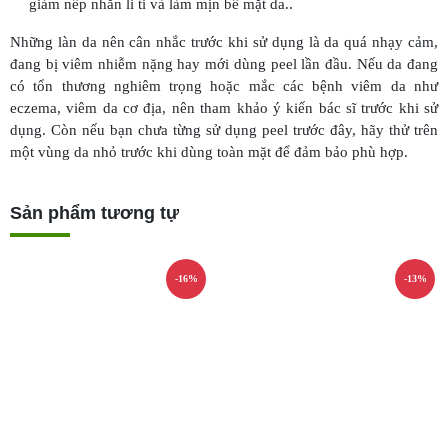
giảm nếp nhăn li ti và làm mịn bề mặt da.
.
Những làn da nên cân nhắc trước khi sử dụng là da quá nhạy cảm,
đang bị viêm nhiễm nặng hay mới dùng peel lần đầu. Nếu da đang
có tổn thương nghiêm trọng hoặc mắc các bệnh viêm da như
eczema, viêm da cơ địa, nên tham khảo ý kiến bác sĩ trước khi sử
dụng. Còn nếu bạn chưa từng sử dụng peel trước đây, hãy thử trên
một vùng da nhỏ trước khi dùng toàn mặt để đảm bảo phù hợp.
Sản phẩm tương tự
-16%
-13%