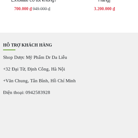
Giá
Giá
700.000
₫
949.000
₫
3.200.000
₫
gốc
hiện
là:
tại
949.000 ₫.
là:
700.000 ₫.
HỖ TRỢ KHÁCH HÀNG
Shop Dược Mỹ Phẩm Dr Da Liễu
+32 Đại Từ, Định Công, Hà Nội
+Văn Chung, Tân Bình, Hồ Chí Minh
Điện thoại: 0942583928