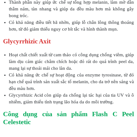
Thành phần này giúp ức chế sự tổng hợp melanin, làm mờ dần
thâm nám, tàn nhang và giúp da đều màu hơn mà không gây
bong tróc.
Có khả năng điều tiết bã nhờn, giúp lỗ chân lông thông thoáng
hơn, từ đó giảm thiểu nguy cơ bít tắc và hình thành mụn.
Glycyrrhizic Axit
Hoạt chất chiết xuất từ cam thảo có công dụng chống viêm, giúp
làm dịu cảm giác châm chích hoặc đỏ rát do quá trình peel da,
mang lại sự thoải mái cho làn da.
Có khả năng ức chế sự hoạt động của enzyme tyrosinase, từ đó
hạn chế quá trình sản xuất sắc tố melanin, cho da trở nên sáng và
đều màu hơn.
Glycyrrhizic Acid còn giúp da chống lại tác hại của tia UV và ô
nhiễm, giảm thiểu tình trạng lão hóa da do môi trường.
Công dụng của sản phẩm Flash C Peel
Celestetic