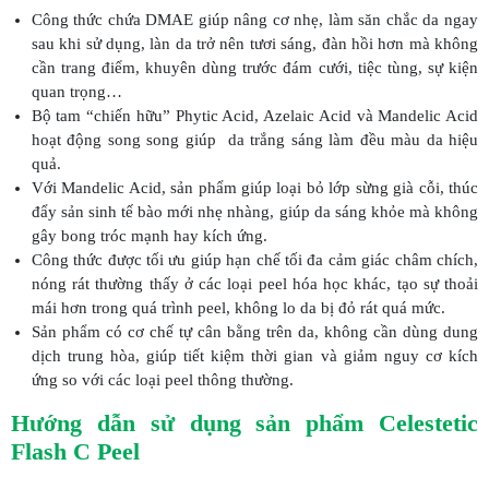
Công thức chứa DMAE giúp nâng cơ nhẹ, làm săn chắc da ngay
sau khi sử dụng, làn da trở nên tươi sáng, đàn hồi hơn mà không
cần trang điểm, khuyên dùng trước đám cưới, tiệc tùng, sự kiện
quan trọng…
Bộ tam “chiến hữu” Phytic Acid, Azelaic Acid và Mandelic Acid
hoạt động song song giúp da trắng sáng làm đều màu da hiệu
quả.
Với Mandelic Acid, sản phẩm giúp loại bỏ lớp sừng già cỗi, thúc
đẩy sản sinh tế bào mới nhẹ nhàng, giúp da sáng khỏe mà không
gây bong tróc mạnh hay kích ứng.
Công thức được tối ưu giúp hạn chế tối đa cảm giác châm chích,
nóng rát thường thấy ở các loại peel hóa học khác, tạo sự thoải
mái hơn trong quá trình peel, không lo da bị đỏ rát quá mức.
Sản phẩm có cơ chế tự cân bằng trên da, không cần dùng dung
dịch trung hòa, giúp tiết kiệm thời gian và giảm nguy cơ kích
ứng so với các loại peel thông thường.
Hướng dẫn sử dụng sản phẩm Celestetic
Flash C Peel