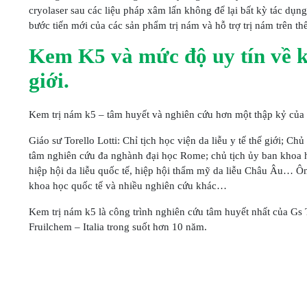
cryolaser sau các liệu pháp xâm lấn không để lại bất kỳ tác dụng
bước tiến mới của các sản phẩm trị nám và hỗ trợ trị nám trên thế
Kem K5 và mức độ uy tín về k
giới.
Kem trị nám k5 – tâm huyết và nghiên cứu hơn một thập kỷ của Ch
Giáo sư Torello Lotti: Chỉ tịch học viện da liễu y tế thế giới; C
tâm nghiên cứu đa nghành đại học Rome; chủ tịch ủy ban khoa h
hiệp hội da liễu quốc tế, hiệp hội thẩm mỹ da liễu Châu Âu… Ôn
khoa học quốc tế và nhiều nghiên cứu khác…
Kem trị nám k5 là công trình nghiên cứu tâm huyết nhất của Gs T
Fruilchem – Italia trong suốt hơn 10 năm.