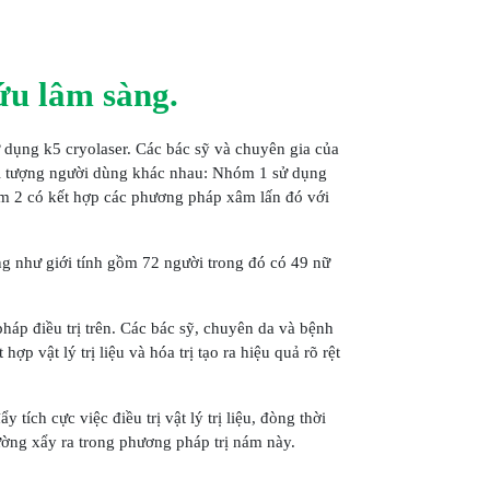
ứu lâm sàng.
ử dụng k5 cryolaser. Các bác sỹ và chuyên gia của
ối tượng người dùng khác nhau: Nhóm 1 sử dụng
óm 2 có kết hợp các phương pháp xâm lấn đó với
ng như giới tính gồm 72 người trong đó có 49 nữ
háp điều trị trên. Các bác sỹ, chuyên da và bệnh
p vật lý trị liệu và hóa trị tạo ra hiệu quả rõ rệt
tích cực việc điều trị vật lý trị liệu, đòng thời
hường xẩy ra trong phương pháp trị nám này.