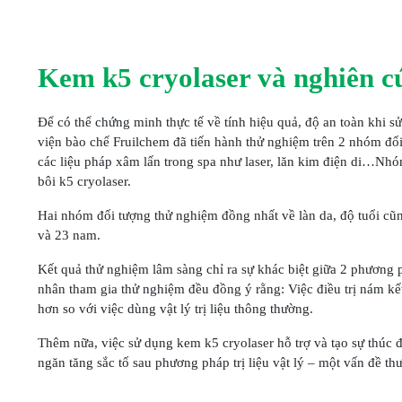
Kem k5 cryolaser và nghiên c
Để có thể chứng minh thực tế về tính hiệu quả, độ an toàn khi s
viện bào chế Fruilchem đã tiến hành thử nghiệm trên 2 nhóm đ
các liệu pháp xâm lấn trong spa như laser, lăn kim điện di…Nh
bôi k5 cryolaser.
Hai nhóm đối tượng thử nghiệm đồng nhất về làn da, độ tuổi cũ
và 23 nam.
Kết quả thử nghiệm lâm sàng chỉ ra sự khác biệt giữa 2 phương p
nhân tham gia thử nghiệm đều đồng ý rằng: Việc điều trị nám kết hợ
hơn so với việc dùng vật lý trị liệu thông thường.
Thêm nữa, việc sử dụng kem k5 cryolaser hỗ trợ và tạo sự thúc đẩy 
ngăn tăng sắc tố sau phương pháp trị liệu vật lý – một vấn đề t