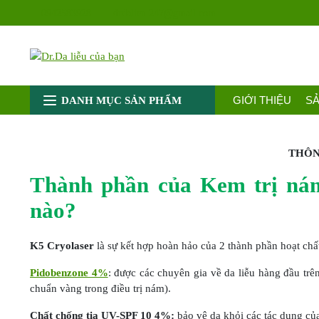
Chuyển
0942583928
drdalieu.247@gmail.com
đến
nội
dung
GIỚI THIỆU
S
DANH MỤC SẢN PHẨM
THÔN
Thành phần của Kem trị nám
nào?
K5 Cryolaser
là sự kết hợp hoàn hảo của 2 thành phần hoạt chấ
Pidobenzone 4%
: được các chuyên gia về da liễu hàng đầu trên
chuẩn vàng trong điều trị nám).
Chất chống tia UV-SPF 10 4%:
bảo vệ da khỏi các tác dụng của