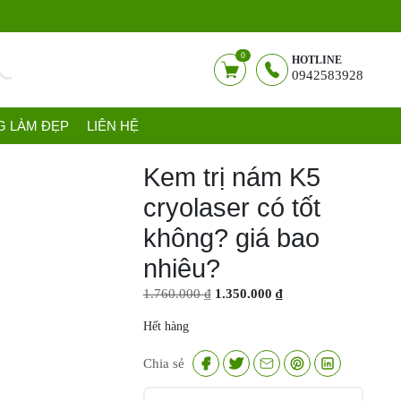
0
HOTLINE
0942583928
G LÀM ĐẸP
LIÊN HỆ
Kem trị nám K5
cryolaser có tốt
không? giá bao
nhiêu?
Giá
Giá
1.760.000
₫
1.350.000
₫
gốc
hiện
Hết hàng
là:
tại
1.760.000 ₫.
là:
Chia sẻ
1.350.000 ₫.