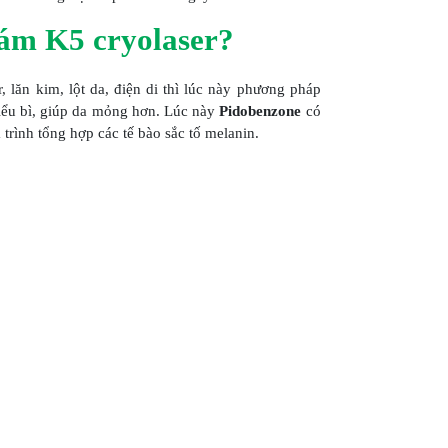
nám K5 cryolaser?
, lăn kim, lột da, điện di thì lúc này phương pháp
 biểu bì, giúp da mỏng hơn. Lúc này
Pidobenzone
có
trình tổng hợp các tế bào sắc tố melanin.