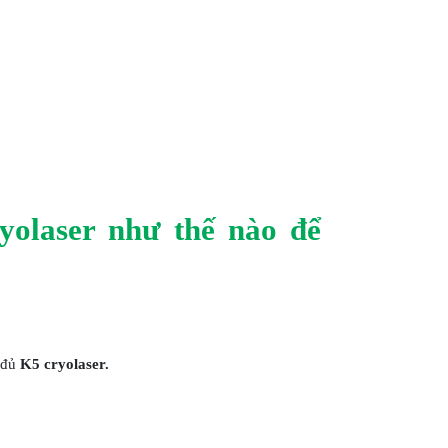
olaser như thế nào để
a đủ
K5 cryolaser.