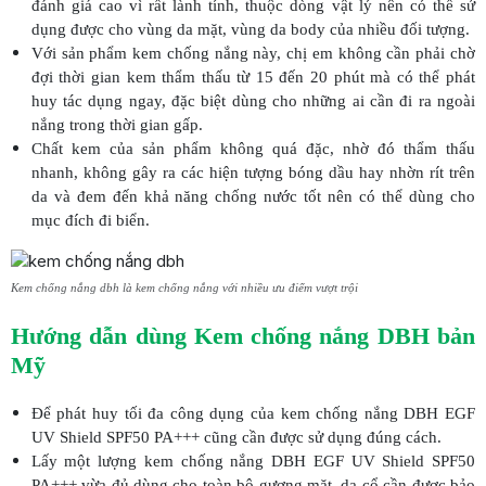
đánh giá cao vì rất lành tính, thuộc dòng vật lý nên có thể sử
dụng được cho vùng da mặt, vùng da body của nhiều đối tượng.
Với sản phẩm kem chống nắng này, chị em không cần phải chờ
đợi thời gian kem thẩm thấu từ 15 đến 20 phút mà có thể phát
huy tác dụng ngay, đặc biệt dùng cho những ai cần đi ra ngoài
nắng trong thời gian gấp.
Chất kem của sản phẩm không quá đặc, nhờ đó thẩm thấu
nhanh, không gây ra các hiện tượng bóng dầu hay nhờn rít trên
da và đem đến khả năng chống nước tốt nên có thể dùng cho
mục đích đi biển.
Kem chống nắng dbh là kem chống nắng với nhiều ưu điểm vượt trội
Hướng dẫn dùng Kem chống nắng DBH bản
Mỹ
Để phát huy tối đa công dụng của kem chống nắng DBH EGF
UV Shield SPF50 PA+++ cũng cần được sử dụng đúng cách.
Lấy một lượng kem chống nắng DBH EGF UV Shield SPF50
PA+++ vừa đủ dùng cho toàn bộ gương mặt, da cổ cần được bảo