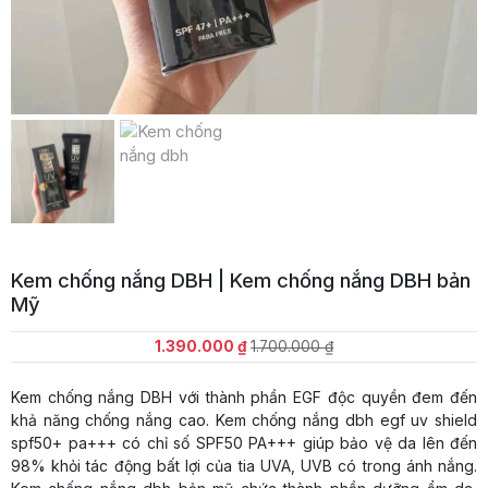
Kem chống nắng DBH | Kem chống nắng DBH bản
Mỹ
Giá
Giá
1.390.000
₫
1.700.000
₫
gốc
hiện
là:
tại
Kem chống nắng DBH với thành phần EGF độc quyền đem đến
1.700.000 ₫.
là:
khả năng chống nắng cao. Kem chống nắng dbh egf uv shield
1.390.000 ₫.
spf50+ pa+++ có chỉ số SPF50 PA+++ giúp bảo vệ da lên đến
98% khỏi tác động bất lợi của tia UVA, UVB có trong ánh nắng.