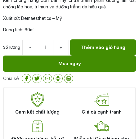
Kem chống nắng dbh bản mỹ chứa thành phần dưỡng ẩm da,
chống lão hoá, trị mụn và dưỡng trắng da hiệu quả.
Xuất xứ: Demaesthetics – Mỹ
Dung tích: 60ml
-
+
Thêm vào giỏ hàng
Số lượng
Kem
chống
Mua ngay
nắng
DBH
|
Chia sẻ
Kem
chống
nắng
DBH
bản
Cam kết chất lượng
Giá cả cạnh tranh
Mỹ
số
lượng
Được xem hàng, hỗ trợ
Miễn phí Giao Hàng cho