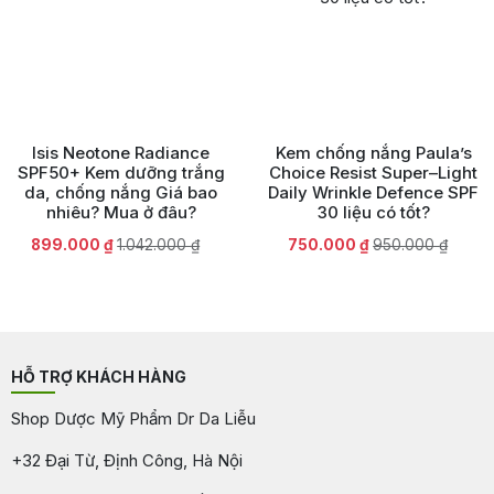
Isis Neotone Radiance
Kem chống nắng Paula’s
SPF50+ Kem dưỡng trắng
Choice Resist Super–Light
da, chống nắng Giá bao
Daily Wrinkle Defence SPF
nhiêu? Mua ở đâu?
30 liệu có tốt?
Giá
Giá
Giá
Giá
899.000
₫
1.042.000
₫
750.000
₫
950.000
₫
gốc
hiện
gốc
hiện
là:
tại
là:
tại
1.042.000 ₫.
là:
950.000 ₫.
là:
899.000 ₫.
750.000 ₫.
HỖ TRỢ KHÁCH HÀNG
Shop Dược Mỹ Phẩm Dr Da Liễu
+32 Đại Từ, Định Công, Hà Nội