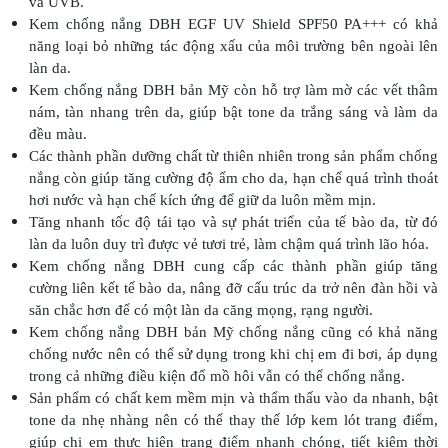
và UVB.
Kem chống nắng DBH EGF UV Shield SPF50 PA+++ có khả
năng loại bỏ những tác động xấu của môi trường bên ngoài lên
làn da.
Kem chống nắng DBH bản Mỹ còn hỗ trợ làm mờ các vết thâm
nám, tàn nhang trên da, giúp bật tone da trắng sáng và làm da
đều màu.
Các thành phần dưỡng chất từ thiên nhiên trong sản phẩm chống
nắng còn giúp tăng cường độ ẩm cho da, hạn chế quá trình thoát
hơi nước và hạn chế kích ứng để giữ da luôn mềm mịn.
Tăng nhanh tốc độ tái tạo và sự phát triển của tế bào da, từ đó
làn da luôn duy trì được vẻ tươi trẻ, làm chậm quá trình lão hóa.
Kem chống nắng DBH cung cấp các thành phần giúp tăng
cường liên kết tế bào da, nâng đỡ cấu trúc da trở nên đàn hồi và
săn chắc hơn để có một làn da căng mọng, rạng người.
Kem chống nắng DBH bản Mỹ chống nắng cũng có khả năng
chống nước nên có thể sử dụng trong khi chị em đi bơi, áp dụng
trong cả những điều kiện đổ mồ hôi vẫn có thể chống nắng.
Sản phẩm có chất kem mềm mịn và thẩm thấu vào da nhanh, bật
tone da nhẹ nhàng nên có thể thay thế lớp kem lót trang điểm,
giúp chị em thực hiện trang điểm nhanh chóng, tiết kiệm thời