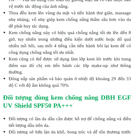
vệ trước tác động của ánh nắng.
Thoa đều kem lên vùng da mặt và tiến hành thư giãn, massage
nhẹ nhàng, vỗ nhẹ giúp kem chống nắng thấm sâu hơn vào da
để phát huy tác dụng.
Kem chống nắng này có hiệu quả chống nắng tối ưu lên đến 8
giờ, tuy nhiên trong những điều kiện dưới nước hoặc đổ quá
nhiều mồ hôi, sau mỗi 4 tiếng cần tiến hành bôi lại kem để có
công dụng chống nắng tối ưu nhất.
Kem cũng có thể được sử dụng làm lớp kem lót trước khi trang
điểm sau đó chị em tiến hành các lớp make-up như thông
thường.
Đóng nắp sản phẩm và bảo quản ở nhiệt độ khoảng 29 đến 33
độ C với độ ẩm không quá 70%
Đối tượng dùng kem chống nắng DBH EGF
UV Shield SPF50 PA+++
Đối tượng có làn da dầu cần được hỗ trợ để chống nắng và điều
tiết lượng dầu trên da.
Đối tượng sở hữu làn da khô, bong tróc và dễ tổn thương trước