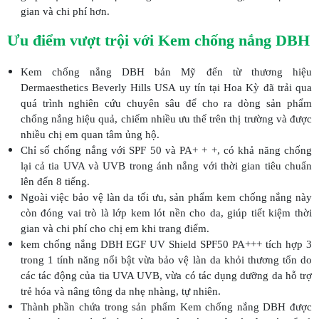
gian và chi phí hơn.
Ưu điểm vượt trội với Kem chống nắng DBH
Kem chống nắng DBH bản Mỹ đến từ thương hiệu
Dermaesthetics Beverly Hills USA uy tín tại Hoa Kỳ đã trải qua
quá trình nghiên cứu chuyên sâu để cho ra dòng sản phẩm
chống nắng hiệu quả, chiếm nhiều ưu thế trên thị trường và được
nhiều chị em quan tâm ủng hộ.
Chỉ số chống nắng với SPF 50 và PA+ + +, có khả năng chống
lại cả tia UVA và UVB trong ánh nắng với thời gian tiêu chuẩn
lên đến 8 tiếng.
Ngoài việc bảo vệ làn da tối ưu, sản phẩm kem chống nắng này
còn đóng vai trò là lớp kem lót nền cho da, giúp tiết kiệm thời
gian và chi phí cho chị em khi trang điểm.
kem chống nắng DBH EGF UV Shield SPF50 PA+++ tích hợp 3
trong 1 tính năng nổi bật vừa bảo vệ làn da khỏi thương tổn do
các tác động của tia UVA UVB, vừa có tác dụng dưỡng da hỗ trợ
trẻ hóa và nâng tông da nhẹ nhàng, tự nhiên.
Thành phần chứa trong sản phẩm Kem chống nắng DBH được