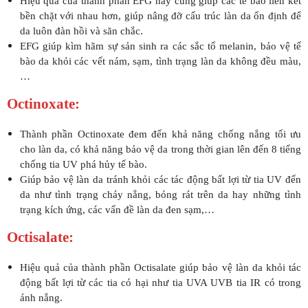
Hiệu quả của thành phần EFG này cũng giúp các tế bào liên kết
bền chặt với nhau hơn, giúp nâng đỡ cấu trúc làn da ổn định để
da luôn đàn hồi và săn chắc.
EFG giúp kìm hãm sự sản sinh ra các sắc tố melanin, bảo vệ tế
bào da khỏi các vết nám, sạm, tình trạng làn da không đều màu,
…
Octinoxate:
Thành phần Octinoxate đem đến khả năng chống nắng tối ưu
cho làn da, có khả năng bảo vệ da trong thời gian lên đến 8 tiếng
chống tia UV phá hủy tế bào.
Giúp bảo vệ làn da tránh khỏi các tác động bất lợi từ tia UV đến
da như tình trạng cháy nắng, bỏng rát trên da hay những tình
trạng kích ứng, các vấn đề làn da đen sạm,…
Octisalate:
Hiệu quả của thành phần Octisalate giúp bảo vệ làn da khỏi tác
động bất lợi từ các tia có hại như tia UVA UVB tia IR có trong
ánh nắng.