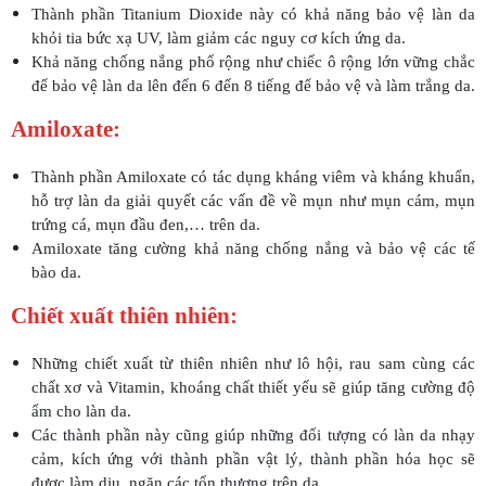
Thành phần Titanium Dioxide này có khả năng bảo vệ làn da
khỏi tia bức xạ UV, làm giảm các nguy cơ kích ứng da.
Khả năng chống nắng phổ rộng như chiếc ô rộng lớn vững chắc
để bảo vệ làn da lên đến 6 đến 8 tiếng để bảo vệ và làm trắng da.
Amiloxate:
Thành phần Amiloxate có tác dụng kháng viêm và kháng khuẩn,
hỗ trợ làn da giải quyết các vấn đề về mụn như mụn cám, mụn
trứng cá, mụn đầu đen,… trên da.
Amiloxate tăng cường khả năng chống nắng và bảo vệ các tế
bào da.
Chiết xuất thiên nhiên:
Những chiết xuất từ thiên nhiên như lô hội, rau sam cùng các
chất xơ và Vitamin, khoáng chất thiết yếu sẽ giúp tăng cường độ
ẩm cho làn da.
Các thành phần này cũng giúp những đối tượng có làn da nhạy
cảm, kích ứng với thành phần vật lý, thành phần hóa học sẽ
được làm dịu, ngăn các tổn thương trên da.