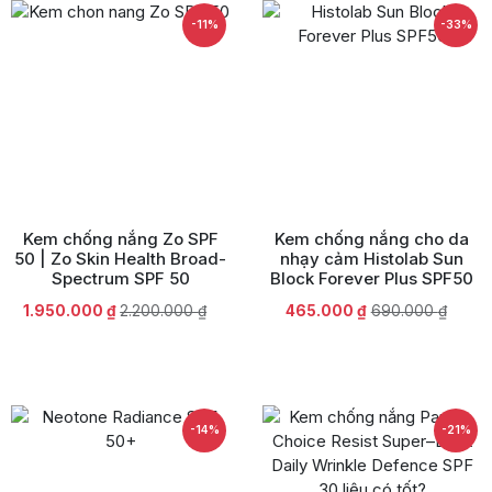
-11%
-33%
Kem chống nắng Zo SPF
Kem chống nắng cho da
50 | Zo Skin Health Broad-
nhạy cảm Histolab Sun
Spectrum SPF 50
Block Forever Plus SPF50
Giá
Giá
Giá
Giá
1.950.000
₫
2.200.000
₫
465.000
₫
690.000
₫
gốc
hiện
gốc
hiện
là:
tại
là:
tại
2.200.000 ₫.
là:
690.000 ₫.
là:
1.950.000 ₫.
465.000 ₫.
-14%
-21%