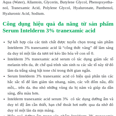
Aqua (Water), Allantoin, Glycerin, Butylene Glycol, Phenopxyetha-
nol, Tranexamic Acid, Polylene Glycol, Hyaluronate, Panthenol,
Hyaluronic Acid, Sodium.
Công dụng hiệu quả đa năng từ sản phẩm
Serum Intelderm 3% tranexamic acid
Sự kết hợp của các tinh chất được tuyển chọn trong sản phẩm
Intelderm 3% tranexamic acid là “công thức vàng” để làm sáng
da duy trì một làn da tươi trẻ kéo lão hóa về con số 0.
Intelderm 3% tranexamic acid serum có tác dụng giảm sắc tố
melanin trên da, ức chế quá trình sản sinh ra các sắc tố này từ đó
làm da trắng sáng bật tone chỉ trong thời gian ngắn.
Serum Intelderm 3% tranexamic acid có hiệu quả phân tán các
hắc sắc tố để làm giảm tàn nhang, nám, các vết đốm nâu, đồi
mồi,.. trên da. thu nhỏ những vùng da bị nám và giúp da dần
sáng, đều màu hơn.
Intelderm tranexamic acid serum 3% có tác dụng dưỡng ẩm và
duy trì độ ẩm cần thiết, hạn chế thoát hơi nước qua da nhờ đó
duy trì một làn da mịn màng.
Hiệu quả dưỡng ẩm trong sản phẩm Intelderm 3% tranexamic