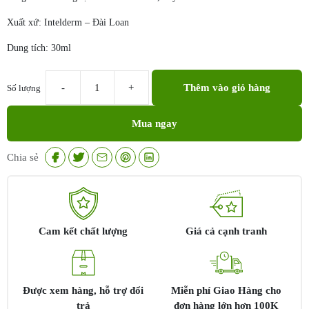
Xuất xứ: Intelderm – Đài Loan
Dung tích: 30ml
Thêm vào giỏ hàng
Số lượng
Intelderm
3%
Mua ngay
tranexamic
acid
serum
Chia sẻ
số
lượng
Cam kết chất lượng
Giá cả cạnh tranh
Được xem hàng, hỗ trợ đổi
Miễn phí Giao Hàng cho
trả
đơn hàng lớn hơn 100K