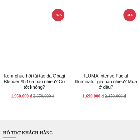
1.790.000 ₫.
1.750.000 ₫.
-26%
-31%
Kem phục hồi tái tạo da Obagi
ILUMA Intense Facial
Blender #5 Giá bao nhiêu? Có
Illuminator giá bao nhiêu? Mua
tốt không?
ở đâu?
Giá
Giá
Giá
Giá
1.950.000
₫
2.650.000
₫
1.690.000
₫
2.450.000
₫
gốc
hiện
gốc
hiện
là:
tại
là:
tại
2.650.000 ₫.
là:
2.450.000 ₫.
là:
1.950.000 ₫.
1.690.000 ₫.
HỖ TRỢ KHÁCH HÀNG