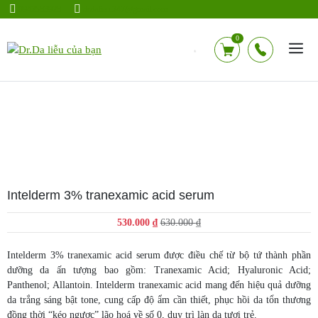
Chuyển
0942583928
drdalieu.247@gmail.com
đến
nội
0
dung
Intelderm 3% tranexamic acid serum
Giá
Giá
530.000
₫
630.000
₫
gốc
hiện
là:
tại
Intelderm 3% tranexamic acid serum được điều chế từ bộ tứ thành phần
630.000 ₫.
là:
dưỡng da ấn tượng bao gồm: Tranexamic Acid; Hyaluronic Acid;
530.000 ₫.
Panthenol; Allantoin. Intelderm tranexamic acid mang đến hiệu quả dưỡng
da trắng sáng bật tone, cung cấp độ ẩm cần thiết, phục hồi da tổn thương
đồng thời “kéo ngược” lão hoá về số 0, duy trì làn da tươi trẻ.