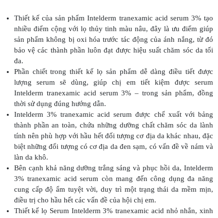
Thiết kế của sản phẩm Intelderm tranexamic acid serum 3% tạo
nhiều điểm cộng với lọ thủy tinh màu nâu, đây là ưu điểm giúp
sản phẩm không bị oxi hóa trước tác động của ánh nắng, từ đó
bảo vệ các thành phần luôn đạt được hiệu suất chăm sóc da tối
đa.
Phần chiết trong thiết kế lọ sản phẩm dễ dàng điều tiết được
lượng serum sẽ dùng, giúp chị em tiết kiệm được serum
Intelderm tranexamic acid serum 3% – trong sản phẩm, đồng
thời sử dụng đúng hướng dẫn.
Intelderm 3% tranexamic acid serum được chế xuất với bảng
thành phần an toàn, chứa những dưỡng chất chăm sóc da lành
tính nên phù hợp với hầu hết đối tượng cơ địa da khác nhau, đặc
biệt những đối tượng có cơ địa da đen sạm, có vấn đề về nám và
làn da khô.
Bên cạnh khả năng dưỡng trắng sáng và phục hồi da, Intelderm
3% tranexamic acid serum còn mang đến công dụng đa năng
cung cấp độ ẩm tuyệt vời, duy trì một trạng thái da mềm mịn,
điều trị cho hầu hết các vấn đề của hội chị em.
Thiết kế lọ Serum Intelderm 3% tranexamic acid nhỏ nhắn, xinh