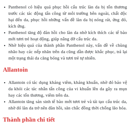
Panthenol có hiệu quả phục hồi cấu trúc làn da bị tổn thương
trước các tác động tấn công từ môi trường bên ngoài, chất độc
hại đến da, phục hồi những vấn đề làn da bị nóng rát, ửng đỏ,
kích ứng.
Panthenol tăng độ đàn hồi cho làn da nhờ kích thích các tế bào
mới tươi trẻ hoạt động, giúp nâng đỡ cấu trúc da.
Nhờ hiệu quả của thành phần Panthenol này, vấn đề về chùng
nhão hay các nếp nhăn trên da cũng dần được khắc phục, trả lại
một trạng thái da căng bóng và tươi trẻ tự nhiên.
Allantoin
Allantoin có tác dụng kháng viêm, kháng khuẩn, nhờ đó bảo vệ
da khỏi các tác nhân tấn công của vi khuẩn lên da gây ra mụn
hay các tổn thương, viêm trên da.
Allantoin tăng sản sinh tế bào mới tươi trẻ và tái tạo cấu trúc da,
nhờ đó làn da trở nên đàn hồi, săn chắc đồng thời chống lão hóa.
Thành phần chi tiết