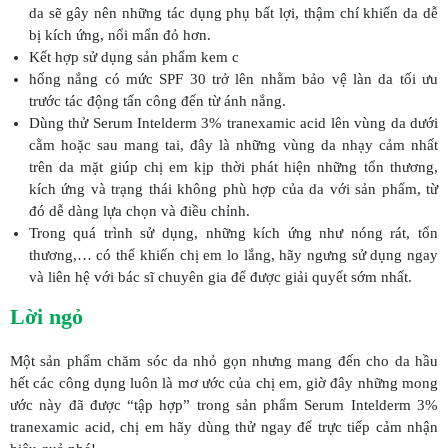
da sẽ gây nên những tác dụng phụ bất lợi, thậm chí khiến da dễ
bị kích ứng, nổi mẩn đỏ hơn.
Kết hợp sử dụng sản phẩm kem c
hống nắng có mức SPF 30 trở lên nhằm bảo vệ làn da tối ưu
trước tác động tấn công đến từ ánh nắng.
Dùng thử Serum Intelderm 3% tranexamic acid lên vùng da dưới
cằm hoặc sau mang tai, đây là những vùng da nhạy cảm nhất
trên da mặt giúp chị em kịp thời phát hiện những tổn thương,
kích ứng và trạng thái không phù hợp của da với sản phẩm, từ
đó dễ dàng lựa chọn và điều chỉnh.
Trong quá trình sử dụng, những kích ứng như nóng rát, tổn
thương,… có thể khiến chị em lo lắng, hãy ngưng sử dụng ngay
và liên hệ với bác sĩ chuyên gia để được giải quyết sớm nhất.
Lời ngỏ
Một sản phẩm chăm sóc da nhỏ gọn nhưng mang đến cho da hầu
hết các công dụng luôn là mơ ước của chị em, giờ đây những mong
ước này đã được “tập hợp” trong sản phẩm Serum Intelderm 3%
tranexamic acid, chị em hãy dùng thử ngay để trực tiếp cảm nhận