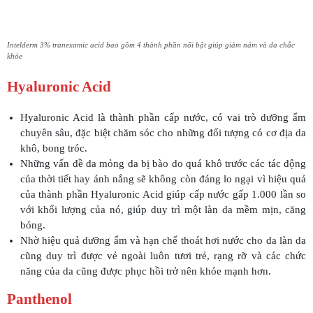
Intelderm 3% tranexamic acid bao gồm 4 thành phần nổi bật giúp giảm nám và da chắc
khỏe
Hyaluronic Acid
Hyaluronic Acid là thành phần cấp nước, có vai trò dưỡng ẩm
chuyên sâu, đặc biệt chăm sóc cho những đối tượng có cơ địa da
khô, bong tróc.
Những vấn đề da mỏng da bị bào do quá khô trước các tác động
của thời tiết hay ánh nắng sẽ không còn đáng lo ngại vì hiệu quả
của thành phần Hyaluronic Acid giúp cấp nước gấp 1.000 lần so
với khối lượng của nó, giúp duy trì một làn da mềm mịn, căng
bóng.
Nhờ hiệu quả dưỡng ẩm và hạn chế thoát hơi nước cho da làn da
cũng duy trì được vẻ ngoài luôn tươi trẻ, rạng rỡ và các chức
năng của da cũng được phục hồi trở nên khỏe mạnh hơn.
Panthenol