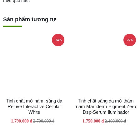
hiệu quả nhé!
Sản phẩm tương tự
-34%
-27%
Tinh chất mờ nám, sáng da
Tinh chất sáng da mờ thâm
Rejuve Interactive Cellular
nám Martiderm Pigment Zero
White
Dsp-Serum Iluminador
Giá
Giá
Giá
Giá
1.790.000
₫
2.700.000
₫
1.750.000
₫
2.400.000
₫
gốc
hiện
gốc
hiện
là:
tại
là:
tại
2.700.000 ₫.
là:
2.400.000 ₫.
là: