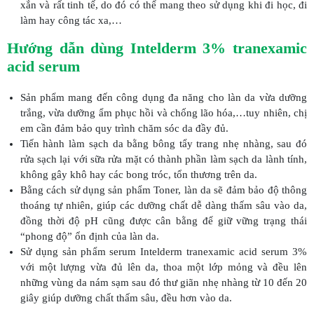
xắn và rất tinh tế, do đó có thể mang theo sử dụng khi đi học, đi
làm hay công tác xa,…
Hướng dẫn dùng Intelderm 3% tranexamic
acid serum
Sản phẩm mang đến công dụng đa năng cho làn da vừa dưỡng
trắng, vừa dưỡng ẩm phục hồi và chống lão hóa,…tuy nhiên, chị
em cần đảm bảo quy trình chăm sóc da đầy đủ.
Tiến hành làm sạch da bằng bông tẩy trang nhẹ nhàng, sau đó
rửa sạch lại với sữa rửa mặt có thành phần làm sạch da lành tính,
không gây khô hay các bong tróc, tổn thương trên da.
Bằng cách sử dụng sản phẩm Toner, làn da sẽ đảm bảo độ thông
thoáng tự nhiên, giúp các dưỡng chất dễ dàng thấm sâu vào da,
đồng thời độ pH cũng được cân bằng để giữ vững trạng thái
“phong độ” ổn định của làn da.
Sử dụng sản phẩm serum Intelderm tranexamic acid serum 3%
với một lượng vừa đủ lên da, thoa một lớp mỏng và đều lên
những vùng da nám sạm sau đó thư giãn nhẹ nhàng từ 10 đến 20
giây giúp dưỡng chất thấm sâu, đều hơn vào da.