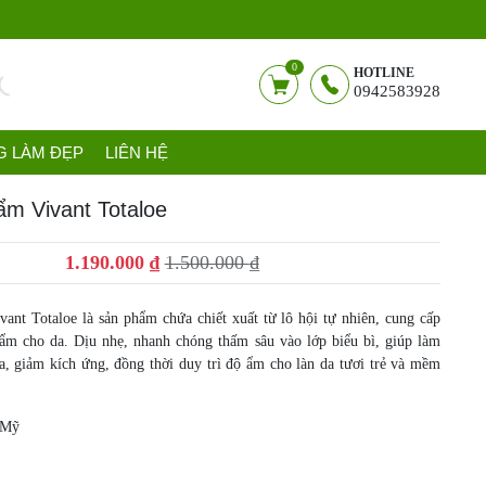
0
HOTLINE
0942583928
G LÀM ĐẸP
LIÊN HỆ
m Vivant Totaloe
Giá
Giá
1.190.000
₫
1.500.000
₫
gốc
hiện
là:
tại
nt Totaloe là sản phẩm chứa chiết xuất từ lô hội tự nhiên, cung cấp
ẩm cho da. Dịu nhẹ, nhanh chóng thấm sâu vào lớp biểu bì, giúp làm
1.500.000 ₫.
là:
, giảm kích ứng, đồng thời duy trì độ ẩm cho làn da tươi trẻ và mềm
1.190.000 ₫.
 Mỹ