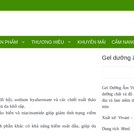
ẢN PHẨM
THƯƠNG HIỆU
KHUYẾN MÃI
CẨM NAN
Gel dưỡng ẩ
Gel Dưỡng Ẩm Viva
dưỡng chất và độ 
 hội, sodium hyaluronate và các chiết xuất thảo
dịu và làm mềm da
n da khô ráp.
mịn.
ảo biển và niacinamide giúp giảm tình trạng viêm
Xuất xứ: Vivant –
h phần khác có khả năng kiểm soát dầu, giúp da
Dung tích: 86ml