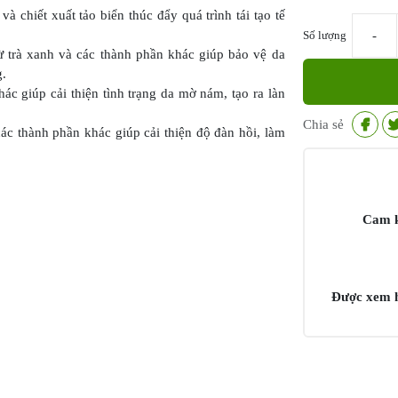
à chiết xuất tảo biển thúc đẩy quá trình tái tạo tế
Số lượng
Gel
ừ trà xanh và các thành phần khác giúp bảo vệ da
dưỡng
g.
ẩm
c giúp cải thiện tình trạng da mờ nám, tạo ra làn
Vivant
Totaloe
Chia sẻ
các thành phần khác giúp cải thiện độ đàn hồi, làm
số
lượng
Cam k
Được xem h