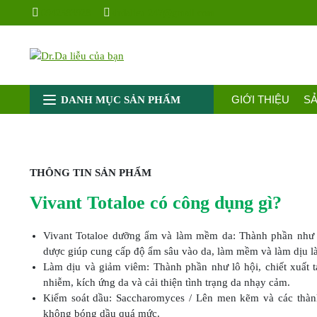
Chuyển
0942583928
drdalieu.247@gmail.com
đến
nội
dung
GIỚI THIỆU
S
DANH MỤC SẢN PHẨM
THÔNG TIN SẢN PHẨM
Vivant Totaloe có công dụng gì?
Vivant Totaloe dưỡng ẩm và làm mềm da: Thành phần như lô
dược giúp cung cấp độ ẩm sâu vào da, làm mềm và làm dịu là
Làm dịu và giảm viêm: Thành phần như lô hội, chiết xuất t
nhiễm, kích ứng da và cải thiện tình trạng da nhạy cảm.
Kiểm soát dầu: Saccharomyces / Lên men kẽm và các thàn
không bóng dầu quá mức.