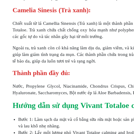
Camelia Sinesis (Trà xanh):
Chiết xuất từ lá Camellia Sinensis (Trà xanh) là một thành p
Totaloe. Trà xanh chứa chất chống oxy hóa mạnh như polyphen
các gốc tự do và tác nhân gây hại từ môi trường.
Ngoài ra, trà xanh còn có khả năng làm dịu da, giảm viêm, và k
giúp làm giảm tình trạng da mụn. Các thành phần chứa trong trà 
tế bào da, giúp da luôn tươi trẻ và rạng ngời.
Thành phần đầy đủ:
Nước, Propylene Glycol, Niacinamide, Chondrus Crispus, Chi
Hyaluronate, Saccharomyces, Bột nước ép lá Aloe Barbadensis,
Hướng dẫn sử dụng Vivant Totaloe c
Bước 1: Làm sạch da mặt và cổ bằng sữa rửa mặt hoặc sản 
và lau khô nhẹ nhàng.
Bước 2: Lấy một lượng nhỏ Vivant Totaloe calming and hydr