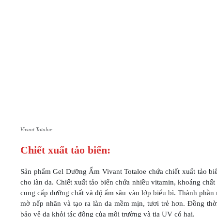
Vivant Totaloe
Chiết xuất tảo biển:
Sản phẩm Gel Dưỡng Ẩm Vivant Totaloe chứa chiết xuất tảo biể
cho làn da. Chiết xuất tảo biển chứa nhiều vitamin, khoáng chất v
cung cấp dưỡng chất và độ ẩm sâu vào lớp biểu bì. Thành phần n
mờ nếp nhăn và tạo ra làn da mềm mịn, tươi trẻ hơn. Đồng thờ
bảo vệ da khỏi tác động của môi trường và tia UV có hại.