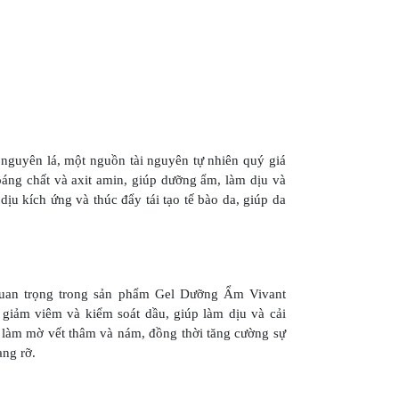
nguyên lá, một nguồn tài nguyên tự nhiên quý giá
oáng chất và axit amin, giúp dưỡng ẩm, làm dịu và
u kích ứng và thúc đẩy tái tạo tế bào da, giúp da
 quan trọng trong sản phẩm Gel Dưỡng Ẩm Vivant
 giảm viêm và kiểm soát dầu, giúp làm dịu và cải
, làm mờ vết thâm và nám, đồng thời tăng cường sự
ạng rỡ.