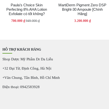
Paula’s Choice Skin
MartiDerm Pigment Zero DSP
Perfecting 8% AHA Lotion
Bright-30 Ampoule [Chính
Exfoliate có tốt không?
Hãng]
Giá
Giá
700.000
₫
949.000
₫
3.200.000
₫
gốc
hiện
là:
tại
949.000 ₫.
là:
700.000 ₫.
HỖ TRỢ KHÁCH HÀNG
Shop Dược Mỹ Phẩm Dr Da Liễu
+32 Đại Từ, Định Công, Hà Nội
+Văn Chung, Tân Bình, Hồ Chí Minh
Điện thoại: 0942583928