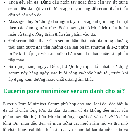
Thoa đều lên da: Dùng đầu ngón tay hoặc lòng bàn tay, áp dụng
serum lên da mặt và cổ. Massage nhẹ nhàng để serum thẩm thấu
đều và sâu vào da.
Massage nhẹ: Sử dụng đầu ngón tay, massage nhẹ nhàng da mặt
theo các đường tròn nhẹ. Điều này giúp kích thích tuần hoàn
máu và tăng cường thẩm thấu sản phẩm vào da.
Đợi serum thẩm thấu: Cho serum thẩm thấu vào da trong khoảng
thời gian được ghi trên hướng dẫn sản phẩm (thường là 1-2 phút)
trước khi tiếp tục với các bước chăm sóc da khác hoặc sản phẩm
tiếp theo.
Sử dụng hàng ngày: Để đạt được hiệu quả tốt nhất, sử dụng
serum này hàng ngày, vào buổi sáng và/hoặc buổi tối, trước khi
áp dụng kem dưỡng hoặc chất dưỡng ẩm khác.
Eucerin pore minimizer serum dành cho ai?
Eucerin Pore Minimizer Serum phù hợp cho mọi loại da, đặc biệt là
da có lỗ chân lông lớn, da dầu, da mụn và da không đều màu. Sản
phẩm này đặc biệt hữu ích cho những người có vấn đề về lỗ chân
lông lớn, mụn đầu đen và mụn trứng cá, muốn làm mờ và thu nhỏ
lỗ chân lông, cải thiện kết cấu da, và mang lại làn da mềm mịn và