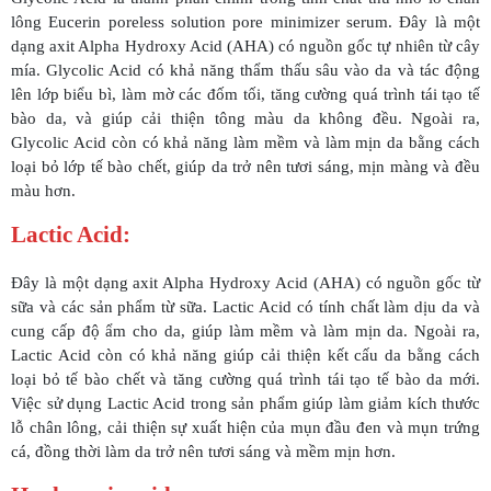
lông Eucerin poreless solution pore minimizer serum. Đây là một
dạng axit Alpha Hydroxy Acid (AHA) có nguồn gốc tự nhiên từ cây
mía. Glycolic Acid có khả năng thẩm thấu sâu vào da và tác động
lên lớp biểu bì, làm mờ các đốm tối, tăng cường quá trình tái tạo tế
bào da, và giúp cải thiện tông màu da không đều. Ngoài ra,
Glycolic Acid còn có khả năng làm mềm và làm mịn da bằng cách
loại bỏ lớp tế bào chết, giúp da trở nên tươi sáng, mịn màng và đều
màu hơn.
Lactic Acid:
Đây là một dạng axit Alpha Hydroxy Acid (AHA) có nguồn gốc từ
sữa và các sản phẩm từ sữa. Lactic Acid có tính chất làm dịu da và
cung cấp độ ẩm cho da, giúp làm mềm và làm mịn da. Ngoài ra,
Lactic Acid còn có khả năng giúp cải thiện kết cấu da bằng cách
loại bỏ tế bào chết và tăng cường quá trình tái tạo tế bào da mới.
Việc sử dụng Lactic Acid trong sản phẩm giúp làm giảm kích thước
lỗ chân lông, cải thiện sự xuất hiện của mụn đầu đen và mụn trứng
cá, đồng thời làm da trở nên tươi sáng và mềm mịn hơn.