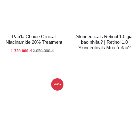
Pau’la Choice Clinical
Skinceuticals Retinol 1.0 giá
Niacinamide 20% Treatment
bao nhiêu? | Retinol 1.0
Skinceuticals Mua ở đâu?
Giá
Giá
1.350.000
₫
2.050.000
₫
gốc
hiện
là:
tại
2.050.000 ₫.
là:
1.350.000 ₫.
-26%