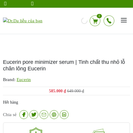
Chuyển
0942583928
drdalieu.247@gmail.com
đến
nội
0
dung
Eucerin pore minimizer serum | Tinh chất thu nhỏ lỗ
chân lông Eucerin
Brand:
Eucerin
Giá
Giá
585.000
₫
649.000
₫
gốc
hiện
Hết hàng
là:
tại
649.000 ₫.
là:
Chia sẻ
585.000 ₫.