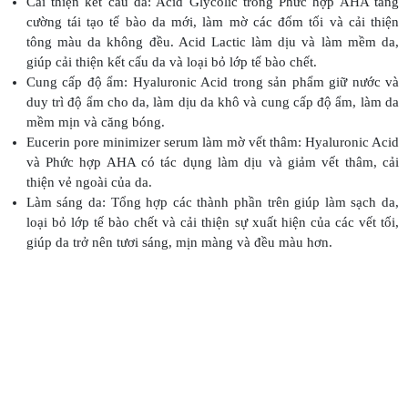
Cải thiện kết cấu da: Acid Glycolic trong Phức hợp AHA tăng
cường tái tạo tế bào da mới, làm mờ các đốm tối và cải thiện
tông màu da không đều. Acid Lactic làm dịu và làm mềm da,
giúp cải thiện kết cấu da và loại bỏ lớp tế bào chết.
Cung cấp độ ẩm: Hyaluronic Acid trong sản phẩm giữ nước và
duy trì độ ẩm cho da, làm dịu da khô và cung cấp độ ẩm, làm da
mềm mịn và căng bóng.
Eucerin pore minimizer serum làm mờ vết thâm: Hyaluronic Acid
và Phức hợp AHA có tác dụng làm dịu và giảm vết thâm, cải
thiện vẻ ngoài của da.
Làm sáng da: Tổng hợp các thành phần trên giúp làm sạch da,
loại bỏ lớp tế bào chết và cải thiện sự xuất hiện của các vết tối,
giúp da trở nên tươi sáng, mịn màng và đều màu hơn.