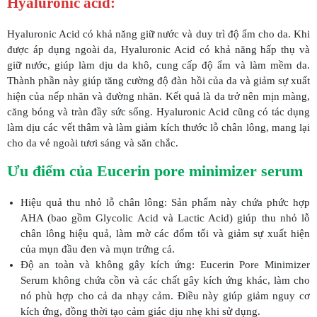
Hyaluronic acid:
Hyaluronic Acid có khả năng giữ nước và duy trì độ ẩm cho da. Khi
được áp dụng ngoài da, Hyaluronic Acid có khả năng hấp thụ và
giữ nước, giúp làm dịu da khô, cung cấp độ ẩm và làm mềm da.
Thành phần này giúp tăng cường độ đàn hồi của da và giảm sự xuất
hiện của nếp nhăn và đường nhăn. Kết quả là da trở nên mịn màng,
căng bóng và tràn đầy sức sống. Hyaluronic Acid cũng có tác dụng
làm dịu các vết thâm và làm giảm kích thước lỗ chân lông, mang lại
cho da vẻ ngoài tươi sáng và săn chắc.
Ưu điểm của Eucerin pore minimizer serum
Hiệu quả thu nhỏ lỗ chân lông: Sản phẩm này chứa phức hợp
AHA (bao gồm Glycolic Acid và Lactic Acid) giúp thu nhỏ lỗ
chân lông hiệu quả, làm mờ các đốm tối và giảm sự xuất hiện
của mụn đầu đen và mụn trứng cá.
Độ an toàn và không gây kích ứng: Eucerin Pore Minimizer
Serum không chứa cồn và các chất gây kích ứng khác, làm cho
nó phù hợp cho cả da nhạy cảm. Điều này giúp giảm nguy cơ
kích ứng, đồng thời tạo cảm giác dịu nhẹ khi sử dụng.