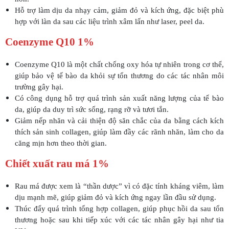
Hỗ trợ làm dịu da nhạy cảm, giảm đỏ và kích ứng, đặc biệt phù
hợp với làn da sau các liệu trình xâm lấn như laser, peel da.
Coenzyme Q10 1%
Coenzyme Q10 là một chất chống oxy hóa tự nhiên trong cơ thể,
giúp bảo vệ tế bào da khỏi sự tổn thương do các tác nhân môi
trường gây hại.
Có công dụng hỗ trợ quá trình sản xuất năng lượng của tế bào
da, giúp da duy trì sức sống, rạng rỡ và tươi tắn.
Giảm nếp nhăn và cải thiện độ săn chắc của da bằng cách kích
thích sản sinh collagen, giúp làm đầy các rãnh nhăn, làm cho da
căng mịn hơn theo thời gian.
Chiết xuất rau má 1%
Rau má được xem là “thần dược” vì có đặc tính kháng viêm, làm
dịu mạnh mẽ, giúp giảm đỏ và kích ứng ngay lần đầu sử dụng.
Thúc đẩy quá trình tổng hợp collagen, giúp phục hồi da sau tổn
thương hoặc sau khi tiếp xúc với các tác nhân gây hại như tia