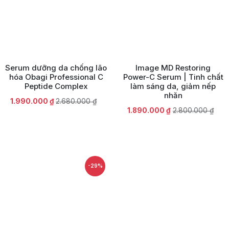
Serum dưỡng da chống lão
Image MD Restoring
hóa Obagi Professional C
Power-C Serum | Tinh chất
Peptide Complex
làm sáng da, giảm nếp
nhăn
Giá
Giá
1.990.000
₫
2.680.000
₫
Giá
Giá
1.890.000
₫
2.800.000
₫
gốc
hiện
gốc
hiện
là:
tại
là:
tại
2.680.000 ₫.
là:
2.800.000 ₫.
là:
1.990.000 ₫.
1.890.000 ₫.
-29%