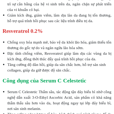
trì sự cân bằng của hệ vi sinh trên da, ngăn chặn sự phát triển
của vi khuẩn có hại.
Giảm kích ứng, giảm viêm, làm dịu làn da đang bị tổn thương,
hỗ trợ quá trình hồi phục sau các liệu trình điều trị da.
Resveratrol 0.2%
Chống oxy hóa mạnh mẽ, bảo vệ da khỏi lão hóa, giảm thiểu tổn
thương do gốc tự do và ngăn ngừa lão hóa sớm.
Đặc tính chống viêm, Resveratrol giúp làm dịu các vùng da bị
kích ứng, đồng thời thúc đẩy quá trình hồi phục của da.
Tăng cường độ đàn hồi, giúp da săn chắc hơn, hỗ trợ sản sinh
collagen, giúp da giữ được độ săn chắc.
Công dụng của Serum C Celestetic
Serum C Celestetic Thấm sâu, tác động tận đáy biểu bì nhờ công
nghệ dẫn xuất 3-O-Ethyl Ascorbic Acid, sản phẩm có khả năng
thẩm thấu sâu hơn vào da, hoạt động ngay tại lớp đáy biểu bì,
nơi sản sinh melanin.