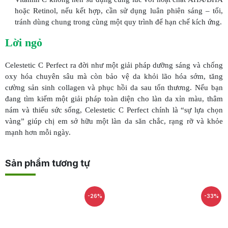
hoặc Retinol, nếu kết hợp, cần sử dụng luân phiên sáng – tối,
tránh dùng chung trong cùng một quy trình để hạn chế kích ứng.
Lời ngỏ
Celestetic C Perfect ra đời như một giải pháp dưỡng sáng và chống
oxy hóa chuyên sâu mà còn bảo vệ da khỏi lão hóa sớm, tăng
cường sản sinh collagen và phục hồi da sau tổn thương. Nếu bạn
đang tìm kiếm một giải pháp toàn diện cho làn da xỉn màu, thâm
nám và thiếu sức sống, Celestetic C Perfect chính là “sự lựa chọn
vàng” giúp chị em sở hữu một làn da săn chắc, rạng rỡ và khỏe
mạnh hơn mỗi ngày.
Sản phẩm tương tự
-26%
-33%