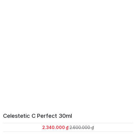
Celestetic C Perfect 30ml
Giá
Giá
2.340.000
₫
2.600.000
₫
gốc
hiện