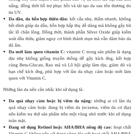
nắng, đồng thời hỗ trợ phục hồi và tái tạo da sau tổn thương do
tia UV.
Da dầu, da hỗn hợp thiên dầu:
kết cấu nhẹ, thấm nhanh, không
bết dính giúp da dầu, hỗn hợp hấp thụ dễ dàng mà không gây bít
tắc lỗ chân lông. Đồng thời, thành phần Silver Oxide giúp kiểm
soát dầu thừa, giảm nguy cơ hình thành mụn mà vẫn đảm bảo da
đủ ẩm.
Da mới làm quen vitamin C:
vitamin C trong sản phẩm là dạng
dịu nhẹ không giống truyền thống dễ gây kích ứng, kết hợp
cùng Beta-Glucan, Rau má và Lô hội giúp làm dịu, giảm đỏ và
hạn chế kích ứng, phù hợp với làn da nhạy cảm hoặc mới làm
quen với Vitamin C.
Những làn da nên cân nhắc khi sử dụng là:
Da quá nhạy cảm hoặc bị viêm da nặng:
những ai có làn da
quá nhạy cảm hoặc đang bị viêm da (eczema, viêm da cơ địa)
nên kiểm tra thử sản phẩm trên một vùng nhỏ trước khi sử dụng
toàn mặt.
Đang sử dụng Retinol hoặc AHA/BHA nồng độ cao:
hoạt chất
Vitamin C không nên sử dụng cùng lúc với hoạt chất AHA/BHA