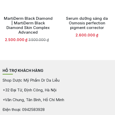
MartiDerm Black Diamond
Serum dưỡng sáng da
| MartiDerm Black
Osmosis perfection
Diamond Skin Complex
pigment corrector
Advanced
2.600.000
₫
Giá
Giá
2.500.000
₫
3.500.000
₫
gốc
hiện
là:
tại
3.500.000 ₫.
là:
2.500.000 ₫.
HỖ TRỢ KHÁCH HÀNG
Shop Dược Mỹ Phẩm Dr Da Liễu
+32 Đại Từ, Định Công, Hà Nội
+Văn Chung, Tân Bình, Hồ Chí Minh
Điện thoại: 0942583928