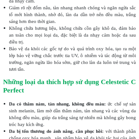
da nhạy cảm.
Giảm rõ rệt đốm nâu, tàn nhang nhanh chóng và ngăn ngừa sắc
tố mới hình thành, nhờ đó, làn da dần trở nên đều màu, trắng
sáng hơn theo thời gian.
Không chứa hương liệu, không chứa cồn gây khô da, đảm bảo
an toàn cho mọi loại da, đặc biệt là da nhạy cảm hoặc da sau
điều trị.
Bảo vệ da khỏi các gốc tự do và quá trình oxy hóa, tạo ra một
lớp bảo vệ vững chắc trước tia UV, ô nhiễm và tác động từ môi
trường, ngăn ngừa lão hóa sớm, giữ cho làn da luôn trẻ trung và
tươi tắn.
Những loại da thích hợp sử dụng Celestetic C
Perfect
Da có thâm nám, tàn nhang, không đều màu:
ức chế sự sản
sinh melanin, làm mờ dần thâm nám, tàn nhang và các vùng da
không đều màu, giúp da trắng sáng tự nhiên mà không gây bong
tróc hay kích ứng.
Da bị tổn thương do ánh nắng, cần phục hồi:
với thành phần
chống oxy hóa mạnh , sản phẩm bảo vệ da khỏi tác hại của ánh