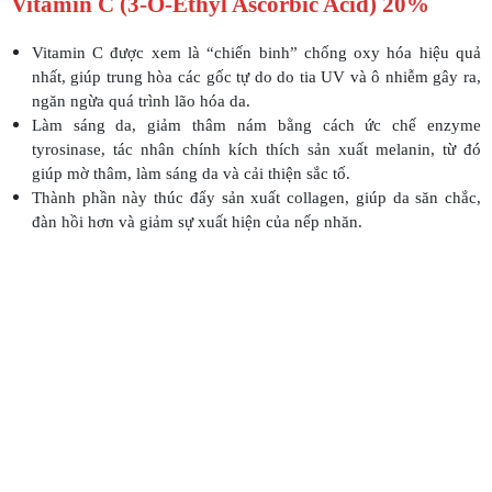
Vitamin C (3-O-Ethyl Ascorbic Acid) 20%
Vitamin C được xem là “chiến binh” chống oxy hóa hiệu quả
nhất, giúp trung hòa các gốc tự do do tia UV và ô nhiễm gây ra,
ngăn ngừa quá trình lão hóa da.
Làm sáng da, giảm thâm nám bằng cách ức chế enzyme
tyrosinase, tác nhân chính kích thích sản xuất melanin, từ đó
giúp mờ thâm, làm sáng da và cải thiện sắc tố.
Thành phần này thúc đẩy sản xuất collagen, giúp da săn chắc,
đàn hồi hơn và giảm sự xuất hiện của nếp nhăn.