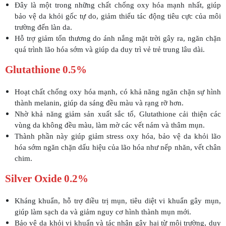
Đây là một trong những chất chống oxy hóa mạnh nhất, giúp
bảo vệ da khỏi gốc tự do, giảm thiểu tác động tiêu cực của môi
trường đến làn da.
Hỗ trợ giảm tổn thương do ánh nắng mặt trời gây ra, ngăn chặn
quá trình lão hóa sớm và giúp da duy trì vẻ trẻ trung lâu dài.
Glutathione 0.5%
Hoạt chất chống oxy hóa mạnh, có khả năng ngăn chặn sự hình
thành melanin, giúp da sáng đều màu và rạng rỡ hơn.
Nhờ khả năng giảm sản xuất sắc tố, Glutathione cải thiện các
vùng da không đều màu, làm mờ các vết nám và thâm mụn.
Thành phần này giúp giảm stress oxy hóa, bảo vệ da khỏi lão
hóa sớm ngăn chặn dấu hiệu của lão hóa như nếp nhăn, vết chân
chim.
Silver Oxide 0.2%
Kháng khuẩn, hỗ trợ điều trị mụn, tiêu diệt vi khuẩn gây mụn,
giúp làm sạch da và giảm nguy cơ hình thành mụn mới.
Bảo vệ da khỏi vi khuẩn và tác nhân gây hại từ môi trường, duy