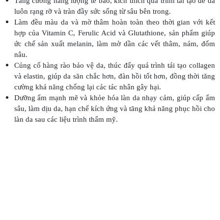
Tăng cường năng lượng tế bào, kích thích quá trình tái tạo để da
luôn rạng rỡ và tràn đầy sức sống từ sâu bên trong.
Làm đều màu da và mờ thâm hoàn toàn theo thời gian với kết
hợp của Vitamin C, Ferulic Acid và Glutathione, sản phẩm giúp
ức chế sản xuất melanin, làm mờ dần các vết thâm, nám, đốm
nâu.
Củng cố hàng rào bảo vệ da, thúc đẩy quá trình tái tạo collagen
và elastin, giúp da săn chắc hơn, đàn hồi tốt hơn, đồng thời tăng
cường khả năng chống lại các tác nhân gây hại.
Dưỡng ẩm mạnh mẽ và khỏe hóa làn da nhạy cảm, giúp cấp ẩm
sâu, làm dịu da, hạn chế kích ứng và tăng khả năng phục hồi cho
làn da sau các liệu trình thẩm mỹ.