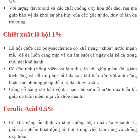
UV.
Với lượng flavonoid và các chất chống oxy hóa dồi dào, rau má
giúp bảo vệ da khỏi sự phá hủy của các gốc tự do, duy trì làn da
trẻ trung.
Chiết xuất lô hội 1%
Lô hội chứa các polysaccharide có khả năng “khóa” nước mạnh
mẽ, để da luôn căng mịn và đủ ẩm suốt cả ngày dài kể cả trong
thời tiết khô hanh.
Có đặc tính chống viêm và làm dịu, lô hội giúp giảm đỏ, giảm
kích ứng và hỗ trợ phục hồi da sau khi tiếp xúc với ánh nắng
hoặc các phương pháp điều trị da chuyên sâu.
Củng cố hàng rào bảo vệ da, hạn chế sự mất nước qua biểu bì,
giúp da luôn mềm mại và khỏe mạnh.
Ferulic Acid 0.5%
Có khả năng ổn định và tăng cường hiệu quả của Vitamin C,
giúp sản phẩm hoạt động tốt hơn trong việc làm sáng và chống
oxy hóa.