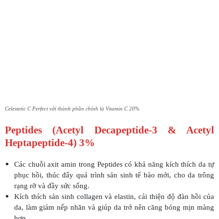
Celestetic C Perfect với thành phần chính là Vitamin C 20%
Peptides (Acetyl Decapeptide-3 & Acetyl
Heptapeptide-4) 3%
Các chuỗi axit amin trong Peptides có khả năng kích thích da tự
phục hồi, thúc đẩy quá trình sản sinh tế bào mới, cho da trông
rạng rỡ và đầy sức sống.
Kích thích sản sinh collagen và elastin, cải thiện độ đàn hồi của
da, làm giảm nếp nhăn và giúp da trở nên căng bóng mịn màng
hơn.