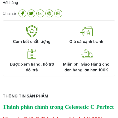
Hết hàng
là:
tại
2.600.000 ₫.
là:
Chia sẻ
2.340.000 ₫.
Cam kết chất lượng
Giá cả cạnh tranh
Được xem hàng, hỗ trợ
Miễn phí Giao Hàng cho
đổi trả
đơn hàng lớn hơn 100K
THÔNG TIN SẢN PHẨM
Thành phần chính trong Celestetic C Perfect