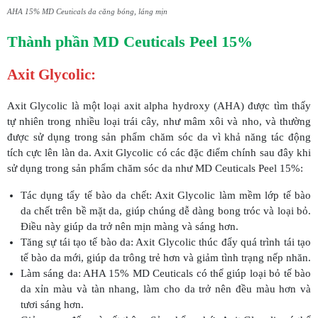
AHA 15% MD Ceuticals da căng bóng, láng mịn
Thành phần MD Ceuticals Peel 15%
Axit Glycolic:
Axit Glycolic là một loại axit alpha hydroxy (AHA) được tìm thấy
tự nhiên trong nhiều loại trái cây, như mâm xôi và nho, và thường
được sử dụng trong sản phẩm chăm sóc da vì khả năng tác động
tích cực lên làn da. Axit Glycolic có các đặc điểm chính sau đây khi
sử dụng trong sản phẩm chăm sóc da như MD Ceuticals Peel 15%:
Tác dụng tẩy tế bào da chết: Axit Glycolic làm mềm lớp tế bào
da chết trên bề mặt da, giúp chúng dễ dàng bong tróc và loại bỏ.
Điều này giúp da trở nên mịn màng và sáng hơn.
Tăng sự tái tạo tế bào da: Axit Glycolic thúc đẩy quá trình tái tạo
tế bào da mới, giúp da trông trẻ hơn và giảm tình trạng nếp nhăn.
Làm sáng da: AHA 15% MD Ceuticals có thể giúp loại bỏ tế bào
da xỉn màu và tàn nhang, làm cho da trở nên đều màu hơn và
tươi sáng hơn.