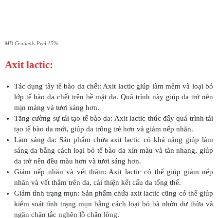
MD Ceuticals Peel 15%
Axit lactic:
Tác dụng tẩy tế bào da chết: Axit lactic giúp làm mềm và loại bỏ
lớp tế bào da chết trên bề mặt da. Quá trình này giúp da trở nên
mịn màng và tươi sáng hơn.
Tăng cường sự tái tạo tế bào da: Axit lactic thúc đẩy quá trình tái
tạo tế bào da mới, giúp da trông trẻ hơn và giảm nếp nhăn.
Làm sáng da: Sản phẩm chứa axit lactic có khả năng giúp làm
sáng da bằng cách loại bỏ tế bào da xỉn màu và tàn nhang, giúp
da trở nên đều màu hơn và tươi sáng hơn.
Giảm nếp nhăn và vết thâm: Axit lactic có thể giúp giảm nếp
nhăn và vết thâm trên da, cải thiện kết cấu da tổng thể.
Giảm tình trạng mụn: Sản phẩm chứa axit lactic cũng có thể giúp
kiểm soát tình trạng mụn bằng cách loại bỏ bã nhờn dư thừa và
ngăn chặn tắc nghẽn lỗ chân lông.