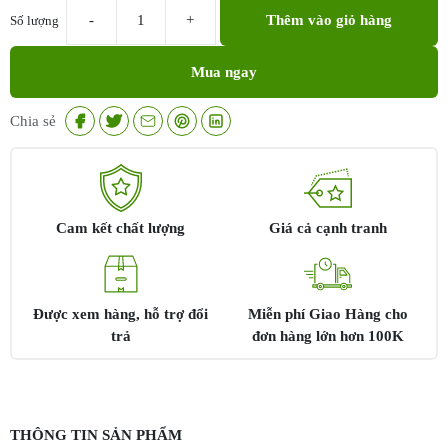
Thêm vào giỏ hàng
Số lượng
AHA
15%
Mua ngay
MD
Ceuticals
|
Chia sẻ
Thay
da
sinh
học
MD
Cam kết chất lượng
Giá cả cạnh tranh
Prepeel
AHAS
15%
Được xem hàng, hỗ trợ đổi
Miễn phí Giao Hàng cho
MD
trả
đơn hàng lớn hơn 100K
Ceuticals
số
lượng
THÔNG TIN SẢN PHẨM