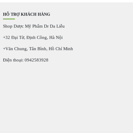
1.590.000 ₫.
1.090.000 ₫.
HỖ TRỢ KHÁCH HÀNG
Shop Dược Mỹ Phẩm Dr Da Liễu
+32 Đại Từ, Định Công, Hà Nội
+Văn Chung, Tân Bình, Hồ Chí Minh
Điện thoại: 0942583928