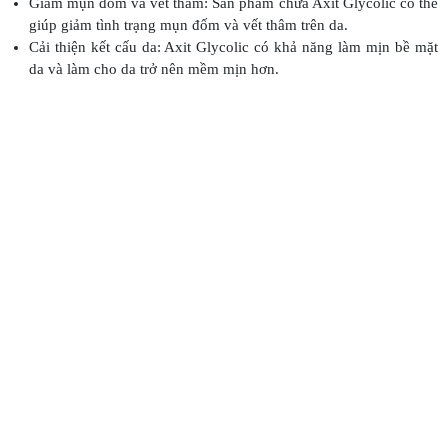
Giảm mụn đốm và vết thâm: Sản phẩm chứa Axit Glycolic có thể
giúp giảm tình trạng mụn đốm và vết thâm trên da.
Cải thiện kết cấu da: Axit Glycolic có khả năng làm mịn bề mặt
da và làm cho da trở nên mềm mịn hơn.