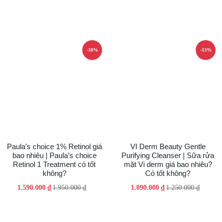
gốc
hiện
là:
tại
là:
tại
1.250.000 ₫.
là:
2.000.000 ₫.
là:
800.000 ₫.
1.450.000 ₫.
-18%
-13%
Paula’s choice 1% Retinol giá
VI Derm Beauty Gentle
bao nhiêu | Paula’s choice
Purifying Cleanser | Sữa rửa
Retinol 1 Treatment có tốt
mặt Vi derm giá bao nhiêu?
không?
Có tốt không?
Giá
Giá
Giá
Giá
1.590.000
₫
1.950.000
₫
1.090.000
₫
1.250.000
₫
gốc
hiện
gốc
hiện
là:
tại
là:
tại
1.950.000 ₫.
là:
1.250.000 ₫.
là: