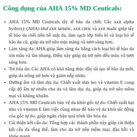
Công dụng của AHA 15% MD Ceuticals:
AHA 15% MD Ceuticals tẩy tế bào da chết: Các axit alpha
hydroxy (AHA) như axit tartaric, axit citric và axit malic giúp tẩy
tế bào da chết trên bề mặt da, làm sạch lớp biểu bì và loại bỏ tế
bào da cũ, giúp da trở nên mịn màng và tươi sáng hơn.
Làm sáng da: AHA giúp làm sáng da bằng cách loại bỏ tế bào da
xỉn màu và tàn nhang. Điều này giúp da trở nên đều màu và tươi
sáng hơn.
Trẻ hóa da: Các AHA có khả năng thúc đẩy tái tạo tế bào da mới,
giúp da trông trẻ hơn và giảm nếp nhăn.
Dưỡng ẩm và làm dịu da: Chiết xuất dưa leo và vitamin E cung
cấp độ ẩm tự nhiên cho da và làm dịu da, giúp da trở nên mềm
mại và kháng khuẩn.
AHA 15% MD Ceuticals bảo vệ da khỏi gốc tự do: Chiết xuất hạt
nho và vitamin E làm việc cùng nhau để bảo vệ da khỏi tác động
của gốc tự do, giúp ngăn chặn quá trình lão hóa da.
Cải thiện kết cấu da: Tổng hợp các thành phần này giúp cải thiện
kết cấu da tổng thể, làm cho da trở nên mềm mại, đàn hồi và
khỏe mạnh.