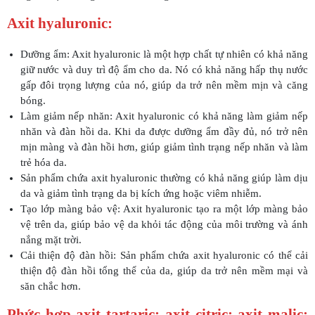
Axit hyaluronic:
Dưỡng ẩm: Axit hyaluronic là một hợp chất tự nhiên có khả năng
giữ nước và duy trì độ ẩm cho da. Nó có khả năng hấp thụ nước
gấp đôi trọng lượng của nó, giúp da trở nên mềm mịn và căng
bóng.
Làm giảm nếp nhăn: Axit hyaluronic có khả năng làm giảm nếp
nhăn và đàn hồi da. Khi da được dưỡng ẩm đầy đủ, nó trở nên
mịn màng và đàn hồi hơn, giúp giảm tình trạng nếp nhăn và làm
trẻ hóa da.
Sản phẩm chứa axit hyaluronic thường có khả năng giúp làm dịu
da và giảm tình trạng da bị kích ứng hoặc viêm nhiễm.
Tạo lớp màng bảo vệ: Axit hyaluronic tạo ra một lớp màng bảo
vệ trên da, giúp bảo vệ da khỏi tác động của môi trường và ánh
nắng mặt trời.
Cải thiện độ đàn hồi: Sản phẩm chứa axit hyaluronic có thể cải
thiện độ đàn hồi tổng thể của da, giúp da trở nên mềm mại và
săn chắc hơn.
Phức hợp axit tartaric; axit citric; axit malic;