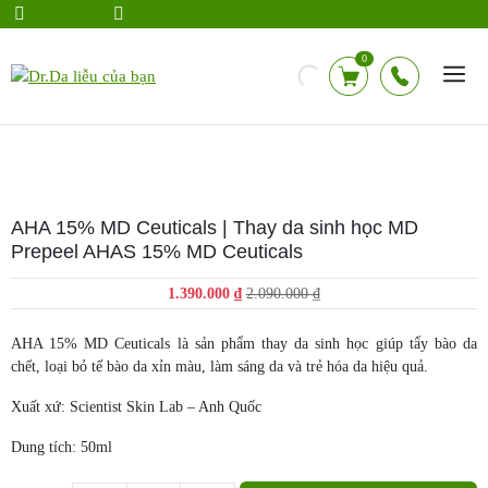
Chuyển
0942583928
drdalieu.247@gmail.com
đến
nội
0
dung
AHA 15% MD Ceuticals | Thay da sinh học MD
Prepeel AHAS 15% MD Ceuticals
Giá
Giá
1.390.000
₫
2.090.000
₫
gốc
hiện
là:
tại
AHA 15% MD Ceuticals là sản phẩm thay da sinh học giúp tẩy bào da
2.090.000 ₫.
là:
chết, loại bỏ tế bào da xỉn màu, làm sáng da và trẻ hóa da hiệu quả.
1.390.000 ₫.
Xuất xứ: Scientist Skin Lab – Anh Quốc
Dung tích: 50ml