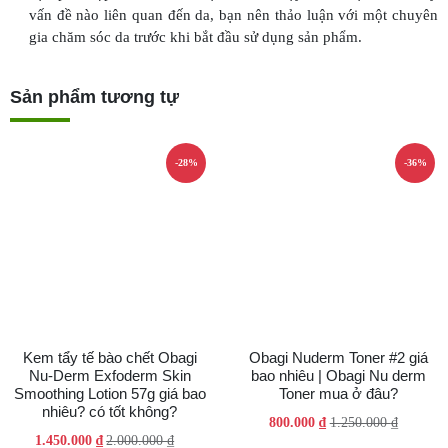
vấn đề nào liên quan đến da, bạn nên thảo luận với một chuyên
gia chăm sóc da trước khi bắt đầu sử dụng sản phẩm.
Sản phẩm tương tự
-28%
-36%
Kem tẩy tế bào chết Obagi
Obagi Nuderm Toner #2 giá
Nu-Derm Exfoderm Skin
bao nhiêu | Obagi Nu derm
Smoothing Lotion 57g giá bao
Toner mua ở đâu?
nhiêu? có tốt không?
Giá
Giá
800.000
₫
1.250.000
₫
Giá
Giá
1.450.000
₫
2.000.000
₫
gốc
hiện