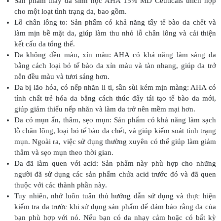
Sản phẩm thay da sinh học AHA 15% MD Ceuticals thích hợp
cho một loạt tình trạng da, bao gồm.
Lỗ chân lông to: Sản phẩm có khả năng tẩy tế bào da chết và
làm mịn bề mặt da, giúp làm thu nhỏ lỗ chân lông và cải thiện
kết cấu da tổng thể.
Da không đều màu, xỉn màu: AHA có khả năng làm sáng da
bằng cách loại bỏ tế bào da xỉn màu và tàn nhang, giúp da trở
nên đều màu và tươi sáng hơn.
Da bị lão hóa, có nếp nhăn li ti, sần sùi kém mịn màng: AHA có
tính chất trẻ hóa da bằng cách thúc đẩy tái tạo tế bào da mới,
giúp giảm thiểu nếp nhăn và làm da trở nên mềm mại hơn.
Da có mụn ẩn, thâm, sẹo mụn: Sản phẩm có khả năng làm sạch
lỗ chân lông, loại bỏ tế bào da chết, và giúp kiểm soát tình trạng
mụn. Ngoài ra, việc sử dụng thường xuyên có thể giúp làm giảm
thâm và sẹo mụn theo thời gian.
Da đã làm quen với acid: Sản phẩm này phù hợp cho những
người đã sử dụng các sản phẩm chứa acid trước đó và đã quen
thuộc với các thành phần này.
Tuy nhiên, nhớ luôn tuân thủ hướng dẫn sử dụng và thực hiện
kiểm tra da trước khi sử dụng sản phẩm để đảm bảo rằng da của
bạn phù hợp với nó. Nếu bạn có da nhạy cảm hoặc có bất kỳ