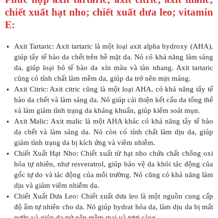
chiết xuất hạt nho; chiết xuất dưa leo; vitamin
E:
Axit Tartaric: Axit tartaric là một loại axit alpha hydroxy (AHA),
giúp tẩy tế bào da chết trên bề mặt da. Nó có khả năng làm sáng
da, giúp loại bỏ tế bào da xỉn màu và tàn nhang. Axit tartaric
cũng có tính chất làm mềm da, giúp da trở nên mịn màng.
Axit Citric: Axit citric cũng là một loại AHA, có khả năng tẩy tế
bào da chết và làm sáng da. Nó giúp cải thiện kết cấu da tổng thể
và làm giảm tình trạng da kháng khuẩn, giúp kiểm soát mụn.
Axit Malic: Axit malic là một AHA khác có khả năng tẩy tế bào
da chết và làm sáng da. Nó còn có tính chất làm dịu da, giúp
giảm tình trạng da bị kích ứng và viêm nhiễm.
Chiết Xuất Hạt Nho: Chiết xuất từ hạt nho chứa chất chống oxi
hóa tự nhiên, như resveratrol, giúp bảo vệ da khỏi tác động của
gốc tự do và tác động của môi trường. Nó cũng có khả năng làm
dịu và giảm viêm nhiễm da.
Chiết Xuất Dưa Leo: Chiết xuất dưa leo là một nguồn cung cấp
độ ẩm tự nhiên cho da. Nó giúp hydrat hóa da, làm dịu da bị mất
nước và giúp da trở nên mềm mại và tươi sáng.