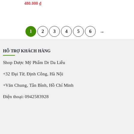
480.000
₫
1
2
3
4
5
6
→
HỖ TRỢ KHÁCH HÀNG
Shop Dược Mỹ Phẩm Dr Da Liễu
+32 Đại Từ, Định Công, Hà Nội
+Văn Chung, Tân Bình, Hồ Chí Minh
Điện thoại: 0942583928