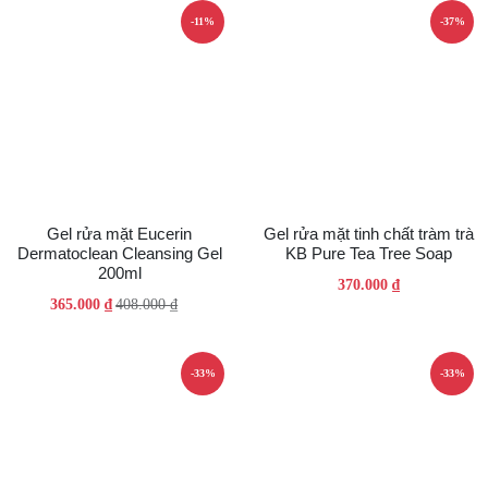
480.000 ₫.
-11%
-37%
Gel rửa mặt Eucerin
Gel rửa mặt tinh chất tràm trà
Dermatoclean Cleansing Gel
KB Pure Tea Tree Soap
200ml
370.000
₫
Giá
Giá
365.000
₫
408.000
₫
gốc
hiện
là:
tại
408.000 ₫.
là:
-33%
-33%
365.000 ₫.