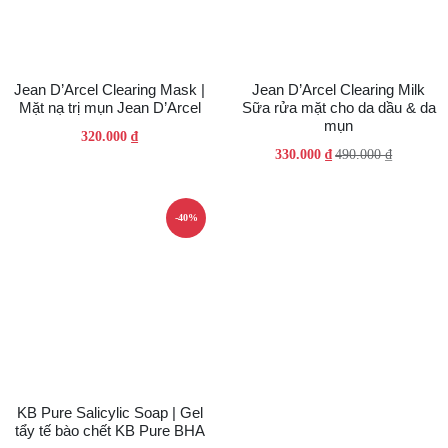
Jean D’Arcel Clearing Mask |
Jean D’Arcel Clearing Milk
Mặt nạ trị mụn Jean D’Arcel
Sữa rửa mặt cho da dầu & da
mụn
320.000
₫
Giá
Giá
330.000
₫
490.000
₫
gốc
hiện
là:
tại
490.000 ₫.
là:
-40%
330.000 ₫.
KB Pure Salicylic Soap | Gel
tẩy tế bào chết KB Pure BHA