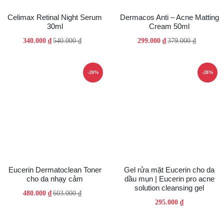
Celimax Retinal Night Serum
Dermacos Anti – Acne Matting
30ml
Cream 50ml
Giá
Giá
Giá
Giá
340.000
₫
540.000
₫
299.000
₫
379.000
₫
gốc
hiện
gốc
hiện
là:
tại
là:
tại
540.000 ₫.
là:
379.000 ₫.
là:
-20%
-28%
340.000 ₫.
299.000 ₫.
Eucerin Dermatoclean Toner
Gel rửa mặt Eucerin cho da
cho da nhạy cảm
dầu mụn | Eucerin pro acne
solution cleansing gel
Giá
Giá
480.000
₫
603.000
₫
295.000
₫
gốc
hiện
là:
tại
603.000 ₫.
là: