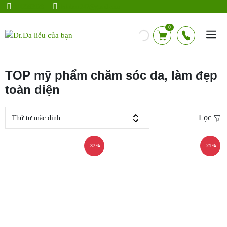
Chuyển
0942583928
drdalieu.247@gmail.com
đến
nội
0
dung
TOP mỹ phẩm chăm sóc da, làm đẹp
toàn diện
Lọc
-37%
-21%